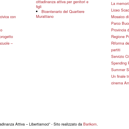
cittadinanza attiva per genitori e
La memoria
figli
Liceo Scac
Bicentenario del Quartiere
Murattiano
civica con
Mosaico d
Parco Bucc
to
Provincia d
 progetto
Regione P
 scuole –
Riforma de
partiti
Servizio Ci
Spending 
Summer Sch
Un finale tr
cinema Am
adinanza Attiva – Libertiamoci” - Sito realizzato da
Barikom
.