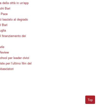
 della città in un'app
chi Bari
i Pace
i lasciato al degrado
i Bari
uglia
l finanziamento dei
vile
Review
ool per leader civici
iste per l’ultimo film del
basciatori
Top