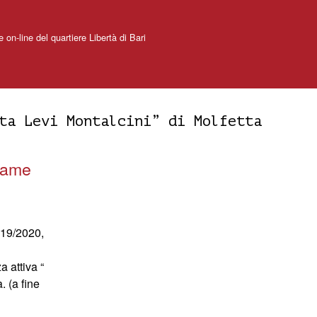
e on-line del quartiere Libertà di Bari
ta Levi Montalcini” di Molfetta
esame
019/2020,
 attiva “
. (a fine