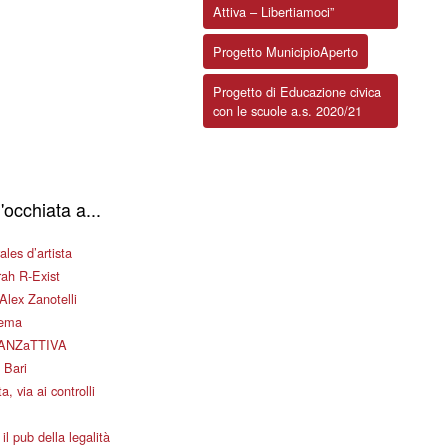
Attiva – Libertiamoci”
Progetto MunicipioAperto
Progetto di Educazione civica
con le scuole a.s. 2020/21
'occhiata a...
les d’artista
ah R-Exist
Alex Zanotelli
nema
ANZaTTIVA
 Bari
a, via ai controlli
il pub della legalità