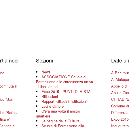
ertiamoci
Sezioni
Date un
News
ico
A Bari mura
ASSOCIAZIONE Scuola di
Al Mufaqar
Formazione alla cittadinanza attiva
o “Fiuta il
Appello di 
- Libertiamoci
Expo 2015 - PUNTI DI VISTA
Apulia Ci
Riflessioni
co “Bari
CITTADIN
Rapporti cittadini- istituzioni
Comune di
Luci e Ombre
C'era una volta il nostro
co “Bari da
Differenziat
quartiere
ticare”
Expo 2015
Le pagine della Cultura
Genitori e
Scuola di Formazione alla
Inaugurato 