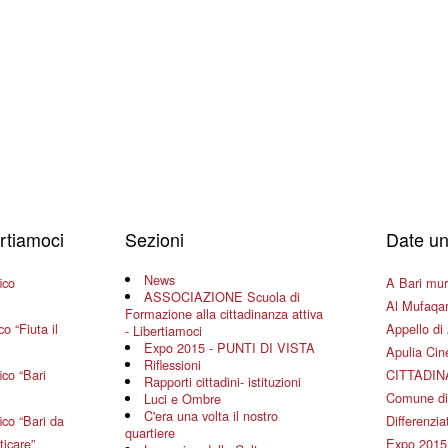
ertiamoci
Sezioni
Date un
News
ico
A Bari mura
ASSOCIAZIONE Scuola di
Al Mufaqar
Formazione alla cittadinanza attiva
o “Fiuta il
Appello di 
- Libertiamoci
Expo 2015 - PUNTI DI VISTA
Apulia Ci
Riflessioni
co “Bari
CITTADIN
Rapporti cittadini- istituzioni
Comune di
Luci e Ombre
C'era una volta il nostro
co “Bari da
Differenziat
quartiere
ticare”
Expo 2015