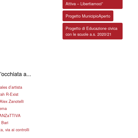
Attiva – Libertiamoci”
Progetto MunicipioAperto
Progetto di Educazione civica
con le scuole a.s. 2020/21
'occhiata a...
les d’artista
ah R-Exist
Alex Zanotelli
nema
ANZaTTIVA
 Bari
a, via ai controlli