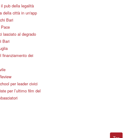
il pub della legalità
 della città in un'app
chi Bari
i Pace
i lasciato al degrado
i Bari
uglia
l finanziamento dei
vile
Review
ool per leader civici
iste per l’ultimo film del
basciatori
Top