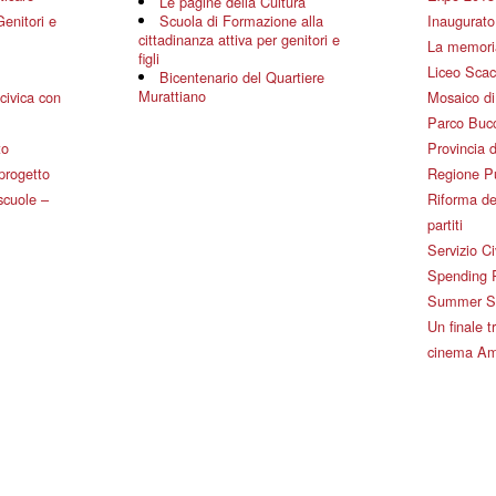
Le pagine della Cultura
Genitori e
Scuola di Formazione alla
Inaugurato 
cittadinanza attiva per genitori e
La memoria
figli
Liceo Scac
Bicentenario del Quartiere
Murattiano
civica con
Mosaico d
Parco Bucc
to
Provincia d
 progetto
Regione P
 scuole –
Riforma de
partiti
Servizio Ci
Spending 
Summer Sch
Un finale tr
cinema Am