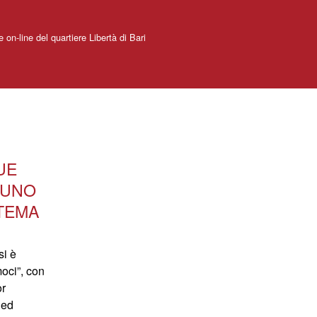
e on-line del quartiere Libertà di Bari
UE
 UNO
TEMA
si è
moci”, con
or
 ed