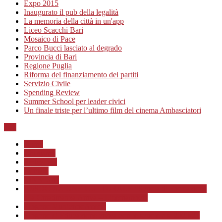
Expo 2015
Inaugurato il pub della legalità
La memoria della città in un'app
Liceo Scacchi Bari
Mosaico di Pace
Parco Bucci lasciato al degrado
Provincia di Bari
Regione Puglia
Riforma del finanziamento dei partiti
Servizio Civile
Spending Review
Summer School per leader civici
Un finale triste per l’ultimo film del cinema Ambasciatori
Top
Home
Chi siamo
Redazione
Contatti
LINK Utili
ASSOCIAZIONE CULTURALE “Scuola di Formazione
alla Cittadinanza Attiva – Libertiamoci”
Progetto MunicipioAperto
Progetto di Educazione civica con le scuole a.s. 2020/21