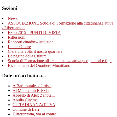
Sezioni
News
ASSOCIAZIONE Scuola di Formazione alla cittadinanza attiva
- Libertiamoci
Expo 2015 - PUNTI DI VISTA
Riflessioni
Rapporti cittadini- istituzioni
Luci e Ombre
C'era una volta il nostro quartiere
Le pagine della Cultura
Scuola di Formazione alla cittadinanza attiva per genitori e figli
Bicentenario del Quartiere Murattiano
Date un'occhiata a...
A Bari murales d’artista
Al Mufaqarah R-Exist
Appello di Alex Zanotelli
Apulia Cinema
CITTADINANZaTTIVA
Comune di Bari
Differenziata, via ai controlli