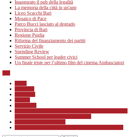
Inaugurato il pub della legalità
La memoria della città in un'app
Liceo Scacchi Bari
Mosaico di Pace
Parco Bucci lasciato al degrado
Provincia di Bari
Regione Puglia
Riforma del finanziamento dei partiti
Servizio Civile
Spending Review
Summer School per leader civici
Un finale triste per l’ultimo film del cinema Ambasciatori
Top
Home
Chi siamo
Redazione
Contatti
LINK Utili
ASSOCIAZIONE CULTURALE “Scuola di Formazione
alla Cittadinanza Attiva – Libertiamoci”
Progetto MunicipioAperto
Progetto di Educazione civica con le scuole a.s. 2020/21