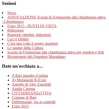
Sezioni
News
ASSOCIAZIONE Scuola di Formazione alla cittadinanza attiva
- Libertiamoci
Expo 2015 - PUNTI DI VISTA
Riflessioni
Rapporti cittadini- istituzioni
Luci e Ombre
C'era una volta il nostro quartiere
Le pagine della Cultura
Scuola di Formazione alla cittadinanza attiva per genitori e figli
Bicentenario del Quartiere Murattiano
Date un'occhiata a...
A Bari murales d’artista
Al Mufaqarah R-Exist
Appello di Alex Zanotelli
Apulia Cinema
CITTADINANZaTTIVA
Comune di Bari
Differenziata, via ai controlli
Expo 2015