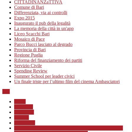
CITTADINANZaTTIVA
Comune di Bari
Differenziata, via ai controlli
Expo 2015
Inaugurato il pub della legalità
La memoria della città in un'app
Liceo Scacchi Bari
Mosaico di Pace
Parco Bucci lasciato al degrado
Provincia di Bari
Regione Puglia
Riforma del finanziamento dei partiti
Servizio Civile
Spending Review
Summer School per leader civici
Un finale triste per l’ultimo film del cinema Ambasciatori
Top
Home
Chi siamo
Redazione
Contatti
LINK Utili
ASSOCIAZIONE CULTURALE “Scuola di Formazione