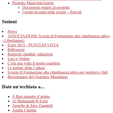
Progetto MunicipioAperto
Documenti relativi al progetto
I nostri incontri nelle scuole – Pascoli
Sezioni
News
ASSOCIAZIONE Scuola di Formazione alla cittadinanza attiva
- Libertiamoci
Expo 2015 - PUNTI DI VISTA
Riflessioni
Rapporti cittadini- istituzioni
Luci e Ombre
C'era una volta il nostro quartiere
Le pagine della Cultura
Scuola di Formazione alla cittadinanza attiva per genitori e figli
Bicentenario del Quartiere Murattiano
Date un'occhiata a...
A Bari murales d’artista
Al Mufaqarah R-Exist
Appello di Alex Zanotelli
Apulia Cinema