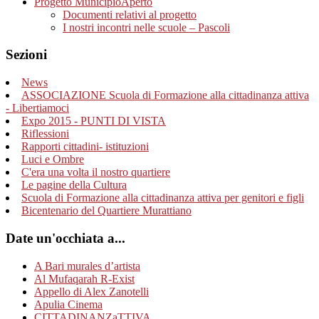
Progetto MunicipioAperto
Documenti relativi al progetto
I nostri incontri nelle scuole – Pascoli
Sezioni
News
ASSOCIAZIONE Scuola di Formazione alla cittadinanza attiva
- Libertiamoci
Expo 2015 - PUNTI DI VISTA
Riflessioni
Rapporti cittadini- istituzioni
Luci e Ombre
C'era una volta il nostro quartiere
Le pagine della Cultura
Scuola di Formazione alla cittadinanza attiva per genitori e figli
Bicentenario del Quartiere Murattiano
Date un'occhiata a...
A Bari murales d’artista
Al Mufaqarah R-Exist
Appello di Alex Zanotelli
Apulia Cinema
CITTADINANZaTTIVA