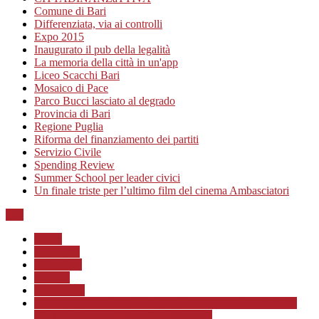
Comune di Bari
Differenziata, via ai controlli
Expo 2015
Inaugurato il pub della legalità
La memoria della città in un'app
Liceo Scacchi Bari
Mosaico di Pace
Parco Bucci lasciato al degrado
Provincia di Bari
Regione Puglia
Riforma del finanziamento dei partiti
Servizio Civile
Spending Review
Summer School per leader civici
Un finale triste per l’ultimo film del cinema Ambasciatori
Top
Home
Chi siamo
Redazione
Contatti
LINK Utili
ASSOCIAZIONE CULTURALE “Scuola di Formazione
alla Cittadinanza Attiva – Libertiamoci”