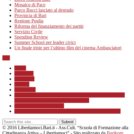
Mosaico di Pace
Parco Bucci lasciato al degrado
Provincia di Bari
Regione Puglia
Riforma del finanziamento dei partiti
Servizio Civile
Spending Review
Summer School per leader civici
Un finale triste per l’ultimo film del cinema Ambasciatori
Top
Home
Chi siamo
Redazione
Contatti
LINK Utili
ASSOCIAZIONE CULTURALE “Scuola di Formazione
alla Cittadinanza Attiva – Libertiamoci”
Progetto MunicipioAperto
Progetto di Educazione civica con le scuole a.s. 2020/21
© 2016 Libertiamoci.Bari.it - Ass.Cult. “Scuola di Formazione alla
Cittadinanza Attiva – Libertiamoci” - Sito realizzato da
Barikom
.