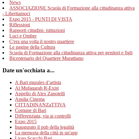
News
ASSOCIAZIONE Scuola di Formazione alla cittadinanza attiva
- Libertiamoci
Expo 2015 - PUNTI DI VISTA
Riflessioni
Rapporti cittadini- istituzioni
Luci e Ombre
C'era una volta il nostro quartiere
Le pagine della Cultura
Scuola di Formazione alla cittadinanza attiva per genitori e figli
Bicentenario del Quartiere Murattiano
Date un'occhiata a...
A Bari murales d’artista
Al Mufaqarah R-Exist
Appello di Alex Zanotelli
Apulia Cinema
CITTADINANZaTTIVA
Comune di Bari
Differenziata, via ai controlli
Expo 2015
Inaugurato il pub della legalità
La memoria della città in un'app
Liceo Scacchi Bari