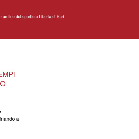
e on-line del quartiere Libertà di Bari
EMPI
RO
e
ando a