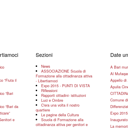
ertiamoci
Sezioni
Date un
News
ico
A Bari mura
ASSOCIAZIONE Scuola di
Al Mufaqar
Formazione alla cittadinanza attiva
o “Fiuta il
Appello di 
- Libertiamoci
Expo 2015 - PUNTI DI VISTA
Apulia Ci
Riflessioni
co “Bari
CITTADIN
Rapporti cittadini- istituzioni
Comune di
Luci e Ombre
C'era una volta il nostro
co “Bari da
Differenziat
quartiere
ticare”
Expo 2015
Le pagine della Cultura
Genitori e
Scuola di Formazione alla
Inaugurato 
cittadinanza attiva per genitori e
La memoria