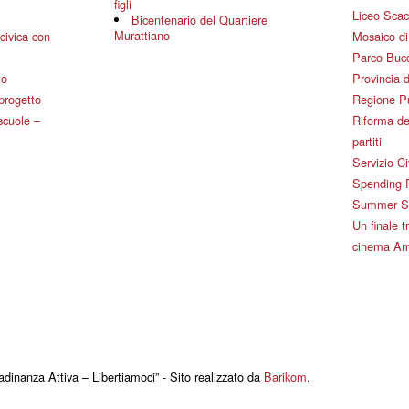
figli
Liceo Scac
Bicentenario del Quartiere
Murattiano
civica con
Mosaico d
Parco Bucc
to
Provincia d
 progetto
Regione P
 scuole –
Riforma de
partiti
Servizio Ci
Spending 
Summer Sch
Un finale tr
cinema Am
adinanza Attiva – Libertiamoci” - Sito realizzato da
Barikom
.