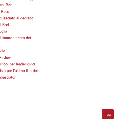
chi Bari
i Pace
i lasciato al degrado
i Bari
uglia
l finanziamento dei
vile
Review
ool per leader civici
iste per l’ultimo film del
basciatori
Top