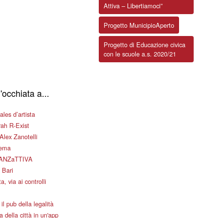
Attiva – Libertiamoci”
Progetto MunicipioAperto
Progetto di Educazione civica
con le scuole a.s. 2020/21
'occhiata a...
les d’artista
ah R-Exist
Alex Zanotelli
nema
ANZaTTIVA
 Bari
a, via ai controlli
il pub della legalità
 della città in un'app