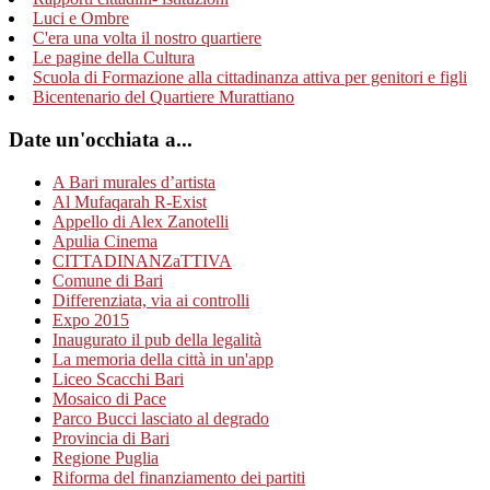
Luci e Ombre
C'era una volta il nostro quartiere
Le pagine della Cultura
Scuola di Formazione alla cittadinanza attiva per genitori e figli
Bicentenario del Quartiere Murattiano
Date un'occhiata a...
A Bari murales d’artista
Al Mufaqarah R-Exist
Appello di Alex Zanotelli
Apulia Cinema
CITTADINANZaTTIVA
Comune di Bari
Differenziata, via ai controlli
Expo 2015
Inaugurato il pub della legalità
La memoria della città in un'app
Liceo Scacchi Bari
Mosaico di Pace
Parco Bucci lasciato al degrado
Provincia di Bari
Regione Puglia
Riforma del finanziamento dei partiti