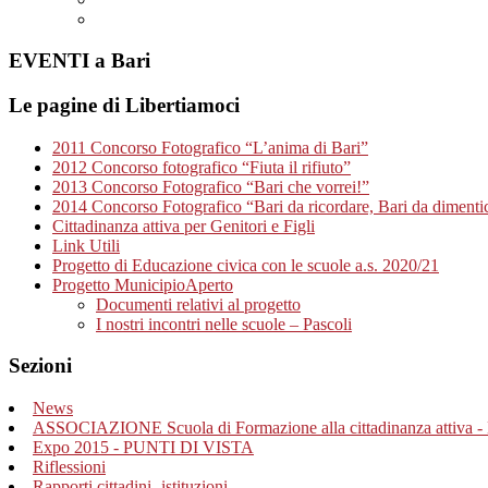
EVENTI a Bari
Le pagine di Libertiamoci
2011 Concorso Fotografico “L’anima di Bari”
2012 Concorso fotografico “Fiuta il rifiuto”
2013 Concorso Fotografico “Bari che vorrei!”
2014 Concorso Fotografico “Bari da ricordare, Bari da dimenti
Cittadinanza attiva per Genitori e Figli
Link Utili
Progetto di Educazione civica con le scuole a.s. 2020/21
Progetto MunicipioAperto
Documenti relativi al progetto
I nostri incontri nelle scuole – Pascoli
Sezioni
News
ASSOCIAZIONE Scuola di Formazione alla cittadinanza attiva - 
Expo 2015 - PUNTI DI VISTA
Riflessioni
Rapporti cittadini- istituzioni