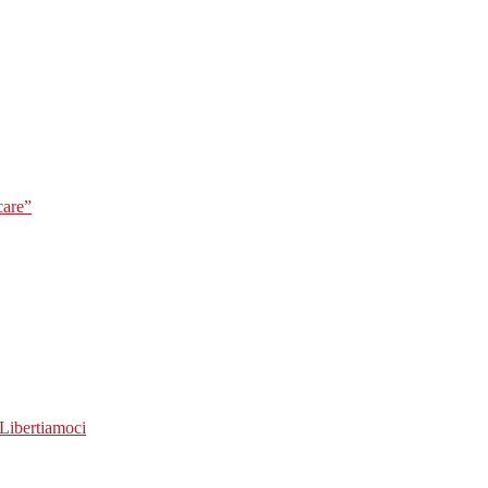
care”
Libertiamoci