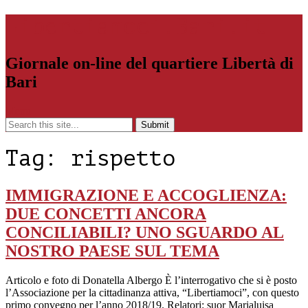
Libertiamoci.Bari.it
Giornale on-line del quartiere Libertà di
Bari
Menu
Tag:
rispetto
IMMIGRAZIONE E ACCOGLIENZA:
DUE CONCETTI ANCORA
CONCILIABILI? UNO SGUARDO AL
NOSTRO PAESE SUL TEMA
Articolo e foto di Donatella Albergo È l’interrogativo che si è posto
l’Associazione per la cittadinanza attiva, “Libertiamoci”, con questo
primo convegno per l’anno 2018/19. Relatori: suor Marialuisa