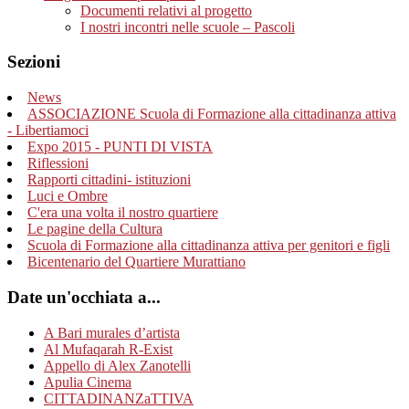
Documenti relativi al progetto
I nostri incontri nelle scuole – Pascoli
Sezioni
News
ASSOCIAZIONE Scuola di Formazione alla cittadinanza attiva
- Libertiamoci
Expo 2015 - PUNTI DI VISTA
Riflessioni
Rapporti cittadini- istituzioni
Luci e Ombre
C'era una volta il nostro quartiere
Le pagine della Cultura
Scuola di Formazione alla cittadinanza attiva per genitori e figli
Bicentenario del Quartiere Murattiano
Date un'occhiata a...
A Bari murales d’artista
Al Mufaqarah R-Exist
Appello di Alex Zanotelli
Apulia Cinema
CITTADINANZaTTIVA