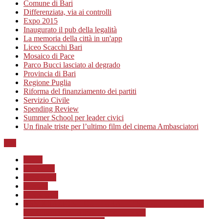
Comune di Bari
Differenziata, via ai controlli
Expo 2015
Inaugurato il pub della legalità
La memoria della città in un'app
Liceo Scacchi Bari
Mosaico di Pace
Parco Bucci lasciato al degrado
Provincia di Bari
Regione Puglia
Riforma del finanziamento dei partiti
Servizio Civile
Spending Review
Summer School per leader civici
Un finale triste per l’ultimo film del cinema Ambasciatori
Top
Home
Chi siamo
Redazione
Contatti
LINK Utili
ASSOCIAZIONE CULTURALE “Scuola di Formazione
alla Cittadinanza Attiva – Libertiamoci”