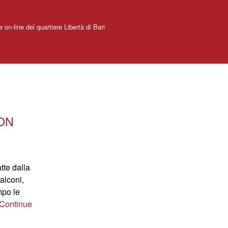
e on-line del quartiere Libertà di Bari
NON
tte dalla
alconi,
mpo le
Continue