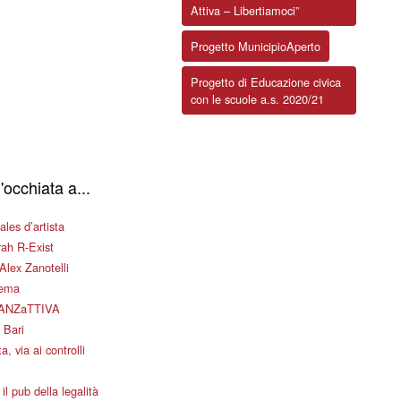
Attiva – Libertiamoci”
Progetto MunicipioAperto
Progetto di Educazione civica
con le scuole a.s. 2020/21
'occhiata a...
les d’artista
ah R-Exist
Alex Zanotelli
nema
ANZaTTIVA
 Bari
a, via ai controlli
il pub della legalità