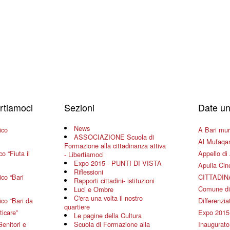
ertiamoci
Sezioni
Date un
News
ico
A Bari mura
ASSOCIAZIONE Scuola di
Al Mufaqar
Formazione alla cittadinanza attiva
o “Fiuta il
Appello di 
- Libertiamoci
Expo 2015 - PUNTI DI VISTA
Apulia Ci
Riflessioni
co “Bari
CITTADIN
Rapporti cittadini- istituzioni
Comune di
Luci e Ombre
C'era una volta il nostro
co “Bari da
Differenziat
quartiere
ticare”
Expo 2015
Le pagine della Cultura
Genitori e
Scuola di Formazione alla
Inaugurato 