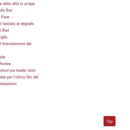
 della città in un'app
chi Bari
i Pace
i lasciato al degrado
i Bari
uglia
l finanziamento dei
vile
Review
ool per leader civici
iste per l’ultimo film del
basciatori
Top