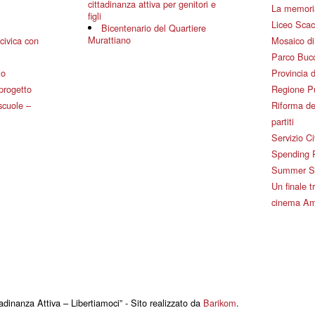
cittadinanza attiva per genitori e
La memoria
figli
Liceo Scac
Bicentenario del Quartiere
Murattiano
civica con
Mosaico d
Parco Bucc
to
Provincia d
 progetto
Regione P
 scuole –
Riforma de
partiti
Servizio Ci
Spending 
Summer Sch
Un finale tr
cinema Am
adinanza Attiva – Libertiamoci” - Sito realizzato da
Barikom
.