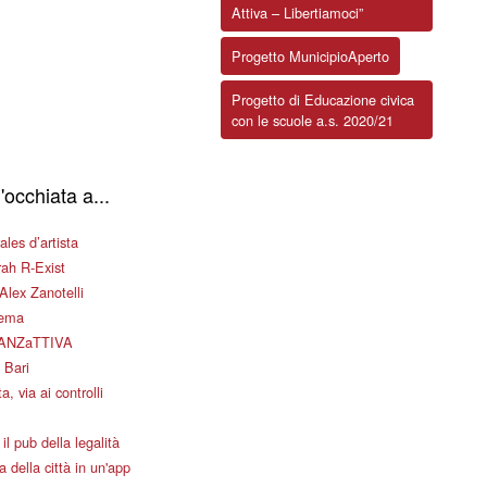
Attiva – Libertiamoci”
Progetto MunicipioAperto
Progetto di Educazione civica
con le scuole a.s. 2020/21
'occhiata a...
les d’artista
ah R-Exist
Alex Zanotelli
nema
ANZaTTIVA
 Bari
a, via ai controlli
il pub della legalità
 della città in un'app