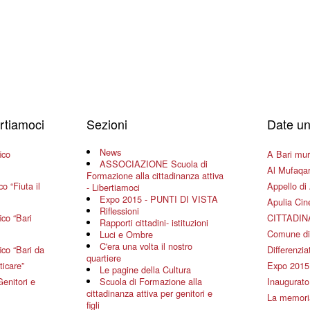
ertiamoci
Sezioni
Date un
News
ico
A Bari mura
ASSOCIAZIONE Scuola di
Al Mufaqar
Formazione alla cittadinanza attiva
o “Fiuta il
Appello di 
- Libertiamoci
Expo 2015 - PUNTI DI VISTA
Apulia Ci
Riflessioni
co “Bari
CITTADIN
Rapporti cittadini- istituzioni
Comune di
Luci e Ombre
C'era una volta il nostro
co “Bari da
Differenziat
quartiere
ticare”
Expo 2015
Le pagine della Cultura
Genitori e
Scuola di Formazione alla
Inaugurato 
cittadinanza attiva per genitori e
La memoria
figli