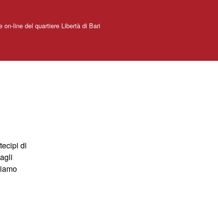
e on-line del quartiere Libertà di Bari
tecipi di
agli
biamo