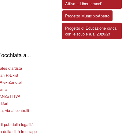
Attiva – Libertiamoci”
Progetto MunicipioAperto
Progetto di Educazione civica
con le scuole a.s. 2020/21
'occhiata a...
les d’artista
ah R-Exist
Alex Zanotelli
nema
ANZaTTIVA
 Bari
a, via ai controlli
il pub della legalità
 della città in un'app