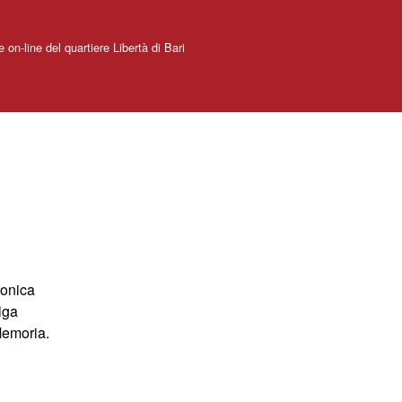
e on-line del quartiere Libertà di Bari
fonica
iga
 Memoria.