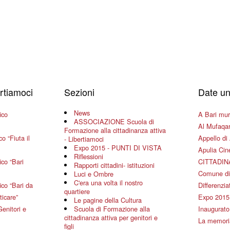
ertiamoci
Sezioni
Date un
News
ico
A Bari mura
ASSOCIAZIONE Scuola di
Al Mufaqar
Formazione alla cittadinanza attiva
o “Fiuta il
Appello di 
- Libertiamoci
Expo 2015 - PUNTI DI VISTA
Apulia Ci
Riflessioni
co “Bari
CITTADIN
Rapporti cittadini- istituzioni
Comune di
Luci e Ombre
C'era una volta il nostro
co “Bari da
Differenziat
quartiere
ticare”
Expo 2015
Le pagine della Cultura
Genitori e
Scuola di Formazione alla
Inaugurato 
cittadinanza attiva per genitori e
La memoria
figli