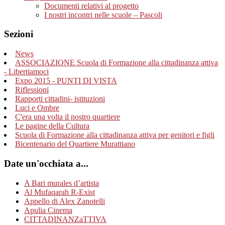
Documenti relativi al progetto
I nostri incontri nelle scuole – Pascoli
Sezioni
News
ASSOCIAZIONE Scuola di Formazione alla cittadinanza attiva
- Libertiamoci
Expo 2015 - PUNTI DI VISTA
Riflessioni
Rapporti cittadini- istituzioni
Luci e Ombre
C'era una volta il nostro quartiere
Le pagine della Cultura
Scuola di Formazione alla cittadinanza attiva per genitori e figli
Bicentenario del Quartiere Murattiano
Date un'occhiata a...
A Bari murales d’artista
Al Mufaqarah R-Exist
Appello di Alex Zanotelli
Apulia Cinema
CITTADINANZaTTIVA