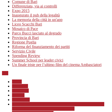
Comune di Bari
Differenziata, via ai controlli
Expo 2015
Inaugurato il pub della legalità
La memoria della città in un'app
Liceo Scacchi Bari
Mosaico di Pace
Parco Bucci lasciato al degrado
Provincia di Bari
Regione Puglia
Riforma del finanziamento dei partiti
Servizio Civile
Spending Review
Summer School per leader civici
Un finale triste per l’ultimo film del cinema Ambasciatori
Top
Home
Chi siamo
Redazione
Contatti
LINK Utili
ASSOCIAZIONE CULTURALE “Scuola di Formazione
alla Cittadinanza Attiva – Libertiamoci”