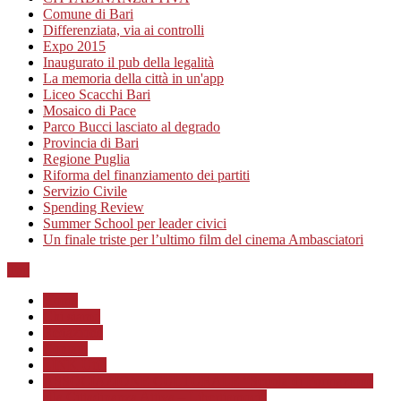
Comune di Bari
Differenziata, via ai controlli
Expo 2015
Inaugurato il pub della legalità
La memoria della città in un'app
Liceo Scacchi Bari
Mosaico di Pace
Parco Bucci lasciato al degrado
Provincia di Bari
Regione Puglia
Riforma del finanziamento dei partiti
Servizio Civile
Spending Review
Summer School per leader civici
Un finale triste per l’ultimo film del cinema Ambasciatori
Top
Home
Chi siamo
Redazione
Contatti
LINK Utili
ASSOCIAZIONE CULTURALE “Scuola di Formazione
alla Cittadinanza Attiva – Libertiamoci”