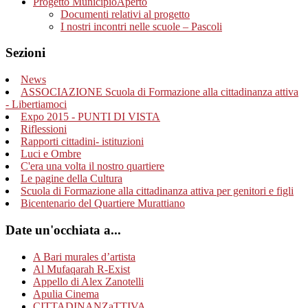
Progetto MunicipioAperto
Documenti relativi al progetto
I nostri incontri nelle scuole – Pascoli
Sezioni
News
ASSOCIAZIONE Scuola di Formazione alla cittadinanza attiva
- Libertiamoci
Expo 2015 - PUNTI DI VISTA
Riflessioni
Rapporti cittadini- istituzioni
Luci e Ombre
C'era una volta il nostro quartiere
Le pagine della Cultura
Scuola di Formazione alla cittadinanza attiva per genitori e figli
Bicentenario del Quartiere Murattiano
Date un'occhiata a...
A Bari murales d’artista
Al Mufaqarah R-Exist
Appello di Alex Zanotelli
Apulia Cinema
CITTADINANZaTTIVA