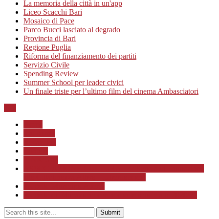
La memoria della città in un'app
Liceo Scacchi Bari
Mosaico di Pace
Parco Bucci lasciato al degrado
Provincia di Bari
Regione Puglia
Riforma del finanziamento dei partiti
Servizio Civile
Spending Review
Summer School per leader civici
Un finale triste per l’ultimo film del cinema Ambasciatori
Top
Home
Chi siamo
Redazione
Contatti
LINK Utili
ASSOCIAZIONE CULTURALE “Scuola di Formazione
alla Cittadinanza Attiva – Libertiamoci”
Progetto MunicipioAperto
Progetto di Educazione civica con le scuole a.s. 2020/21