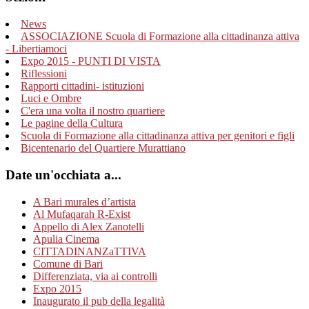
News
ASSOCIAZIONE Scuola di Formazione alla cittadinanza attiva
- Libertiamoci
Expo 2015 - PUNTI DI VISTA
Riflessioni
Rapporti cittadini- istituzioni
Luci e Ombre
C'era una volta il nostro quartiere
Le pagine della Cultura
Scuola di Formazione alla cittadinanza attiva per genitori e figli
Bicentenario del Quartiere Murattiano
Date un'occhiata a...
A Bari murales d’artista
Al Mufaqarah R-Exist
Appello di Alex Zanotelli
Apulia Cinema
CITTADINANZaTTIVA
Comune di Bari
Differenziata, via ai controlli
Expo 2015
Inaugurato il pub della legalità