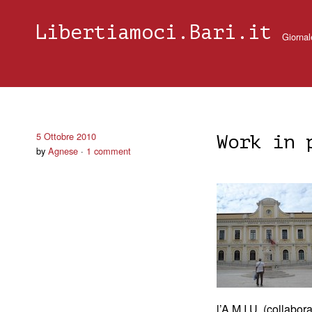
Libertiamoci.Bari.it
Giornal
5 Ottobre 2010
Work in 
by
Agnese
1 comment
l’A.M.I.U. (collabor