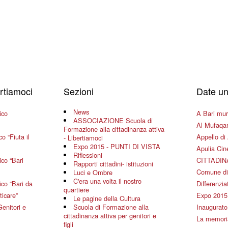
ertiamoci
Sezioni
Date un
News
ico
A Bari mura
ASSOCIAZIONE Scuola di
Al Mufaqar
Formazione alla cittadinanza attiva
o “Fiuta il
Appello di 
- Libertiamoci
Expo 2015 - PUNTI DI VISTA
Apulia Ci
Riflessioni
co “Bari
CITTADIN
Rapporti cittadini- istituzioni
Comune di
Luci e Ombre
C'era una volta il nostro
co “Bari da
Differenziat
quartiere
ticare”
Expo 2015
Le pagine della Cultura
Genitori e
Scuola di Formazione alla
Inaugurato 
cittadinanza attiva per genitori e
La memoria
figli