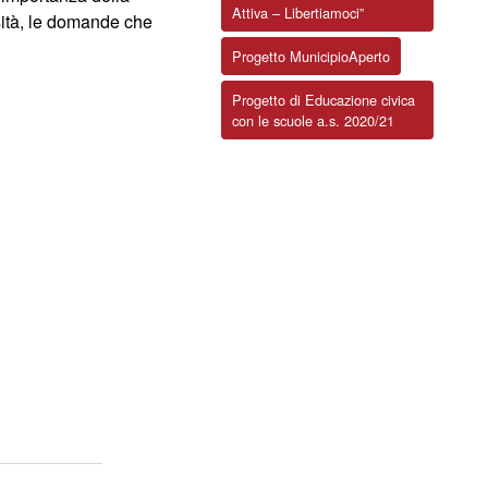
Attiva – Libertiamoci”
osità, le domande che
Progetto MunicipioAperto
Progetto di Educazione civica
con le scuole a.s. 2020/21