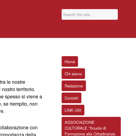
Home
Chi siamo
ra le nostre
Redazione
 nostro territorio.
e spesso si viene a
Contatti
he, se riempito, non
LINK Utili
re.
ASSOCIAZIONE
collaborazione con
CULTURALE “Scuola di
Formazione alla Cittadinanza
l’importanza della