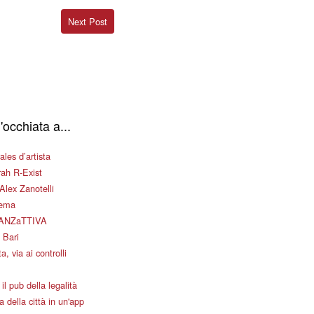
Next Post
'occhiata a...
les d’artista
ah R-Exist
Alex Zanotelli
nema
ANZaTTIVA
 Bari
a, via ai controlli
il pub della legalità
 della città in un'app