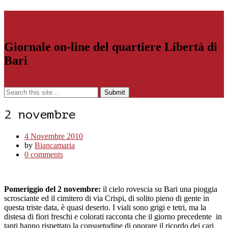
Libertiamoci.Bari.it
Giornale on-line del quartiere Libertà di
Bari
Menu
2 novembre
4 Novembre 2010
by
Biancamaria
0 comments
Pomeriggio del 2 novembre:
il cielo rovescia su Bari una pioggia
scrosciante ed il cimitero di via Crispi, di solito pieno di gente in
questa triste data, è quasi deserto. I viali sono grigi e tetri, ma la
distesa di fiori freschi e colorati racconta che il giorno precedente in
tanti hanno rispettato la consuetudine di onorare il ricordo dei cari