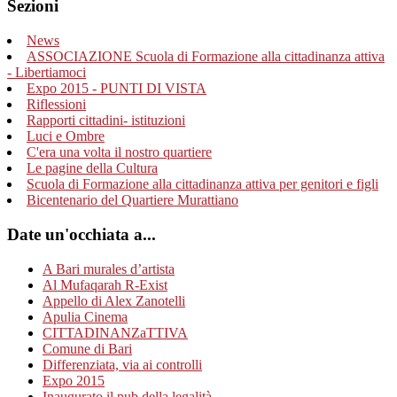
Sezioni
News
ASSOCIAZIONE Scuola di Formazione alla cittadinanza attiva
- Libertiamoci
Expo 2015 - PUNTI DI VISTA
Riflessioni
Rapporti cittadini- istituzioni
Luci e Ombre
C'era una volta il nostro quartiere
Le pagine della Cultura
Scuola di Formazione alla cittadinanza attiva per genitori e figli
Bicentenario del Quartiere Murattiano
Date un'occhiata a...
A Bari murales d’artista
Al Mufaqarah R-Exist
Appello di Alex Zanotelli
Apulia Cinema
CITTADINANZaTTIVA
Comune di Bari
Differenziata, via ai controlli
Expo 2015
Inaugurato il pub della legalità