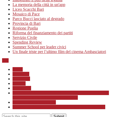
La memoria della città in un'app
Liceo Scacchi Bari
Mosaico di Pace
Parco Bucci lasciato al degrado
Provincia di Bari
Regione Puglia
Riforma del finanziamento dei partiti
Servizio Civile
Spending Review
Summer School per leader civici
Un finale triste per l’ultimo film del cinema Ambasciatori
Top
Home
Chi siamo
Redazione
Contatti
LINK Utili
ASSOCIAZIONE CULTURALE “Scuola di Formazione
alla Cittadinanza Attiva – Libertiamoci”
Progetto MunicipioAperto
Progetto di Educazione civica con le scuole a.s. 2020/21