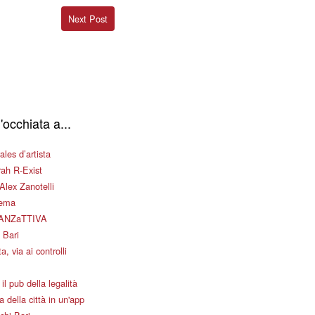
Next Post
'occhiata a...
les d’artista
ah R-Exist
Alex Zanotelli
nema
ANZaTTIVA
 Bari
a, via ai controlli
il pub della legalità
 della città in un'app