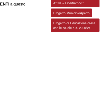
Attiva – Libertiamoci”
ENTI
a questo
Progetto MunicipioAperto
Progetto di Educazione civica
con le scuole a.s. 2020/21