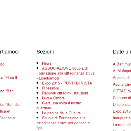
ertiamoci
Sezioni
Date un
News
ico
A Bari mura
ASSOCIAZIONE Scuola di
Al Mufaqar
Formazione alla cittadinanza attiva
o “Fiuta il
Appello di 
- Libertiamoci
Expo 2015 - PUNTI DI VISTA
Apulia Ci
Riflessioni
co “Bari
CITTADIN
Rapporti cittadini- istituzioni
Comune di
Luci e Ombre
C'era una volta il nostro
co “Bari da
Differenziat
quartiere
ticare”
Expo 2015
Le pagine della Cultura
Genitori e
Scuola di Formazione alla
Inaugurato 
cittadinanza attiva per genitori e
La memoria
figli