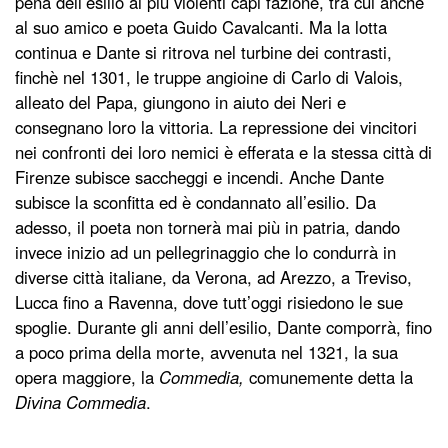
pena dell’esilio ai più violenti capi fazione, tra cui anche
al suo amico e poeta Guido Cavalcanti. Ma la lotta
continua e Dante si ritrova nel turbine dei contrasti,
finchè nel 1301, le truppe angioine di Carlo di Valois,
alleato del Papa, giungono in aiuto dei Neri e
consegnano loro la vittoria. La repressione dei vincitori
nei confronti dei loro nemici è efferata e la stessa città di
Firenze subisce saccheggi e incendi. Anche Dante
subisce la sconfitta ed è condannato all’esilio. Da
adesso, il poeta non tornerà mai più in patria, dando
invece inizio ad un pellegrinaggio che lo condurrà in
diverse città italiane, da Verona, ad Arezzo, a Treviso,
Lucca fino a Ravenna, dove tutt’oggi risiedono le sue
spoglie. Durante gli anni dell’esilio, Dante comporrà, fino
a poco prima della morte, avvenuta nel 1321, la sua
opera maggiore, la
Commedia,
comunemente detta la
Divina Commedia
.