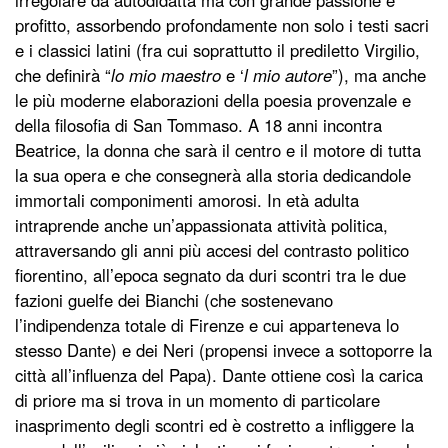
irregolare da autodidatta ma con grande passione e
profitto, assorbendo profondamente non solo i testi sacri
e i classici latini (fra cui soprattutto il prediletto Virgilio,
che definirà “
lo mio maestro
e ‘
l mio autore
”), ma anche
le più moderne elaborazioni della poesia provenzale e
della filosofia di San Tommaso. A 18 anni incontra
Beatrice, la donna che sarà il centro e il motore di tutta
la sua opera e che consegnerà alla storia dedicandole
immortali componimenti amorosi. In età adulta
intraprende anche un’appassionata attività politica,
attraversando gli anni più accesi del contrasto politico
fiorentino, all’epoca segnato da duri scontri tra le due
fazioni guelfe dei Bianchi (che sostenevano
l’indipendenza totale di Firenze e cui apparteneva lo
stesso Dante) e dei Neri (propensi invece a sottoporre la
città all’influenza del Papa). Dante ottiene così la carica
di priore ma si trova in un momento di particolare
inasprimento degli scontri ed è costretto a infliggere la