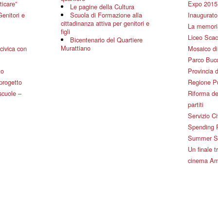
ticare”
Expo 2015
Le pagine della Cultura
Genitori e
Scuola di Formazione alla
Inaugurato 
cittadinanza attiva per genitori e
La memoria
figli
Liceo Scac
Bicentenario del Quartiere
Murattiano
civica con
Mosaico d
Parco Bucc
to
Provincia d
 progetto
Regione P
 scuole –
Riforma de
partiti
Servizio Ci
Spending 
Summer Sch
Un finale tr
cinema Am