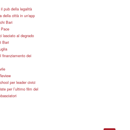
il pub della legalità
 della città in un'app
chi Bari
i Pace
i lasciato al degrado
i Bari
uglia
l finanziamento dei
vile
Review
ool per leader civici
iste per l’ultimo film del
basciatori