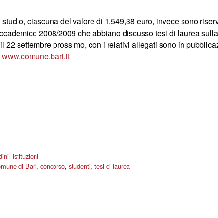
i studio, ciascuna del valore di 1.549,38 euro, invece sono riser
accademico 2008/2009 che abbiano discusso tesi di laurea sulla c
l 22 settembre prossimo, con i relativi allegati sono in pubblica
i
www.comune.bari.it
ini- istituzioni
omune di Bari
,
concorso
,
studenti
,
tesi di laurea