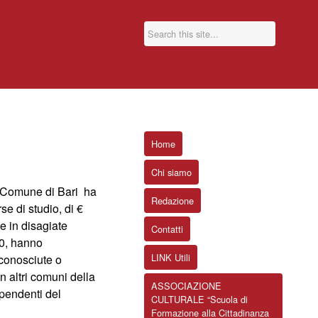
Home
Chi siamo
el Comune di Bari ha
Redazione
se di studio, di €
e in disagiate
Contatti
10, hanno
LINK Utili
iconosciute o
in altri comuni della
ASSOCIAZIONE
dipendenti del
CULTURALE “Scuola di
Formazione alla Cittadinanza