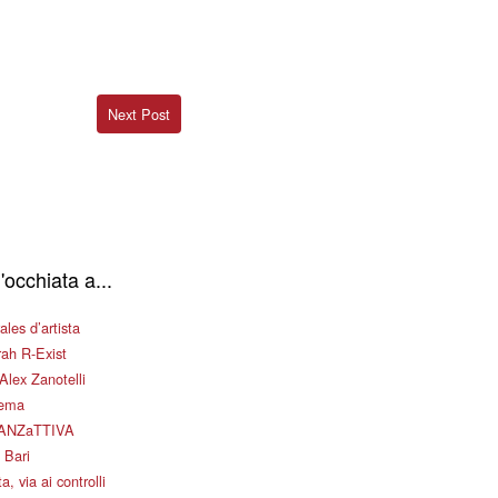
Next Post
'occhiata a...
les d’artista
ah R-Exist
Alex Zanotelli
nema
ANZaTTIVA
 Bari
a, via ai controlli