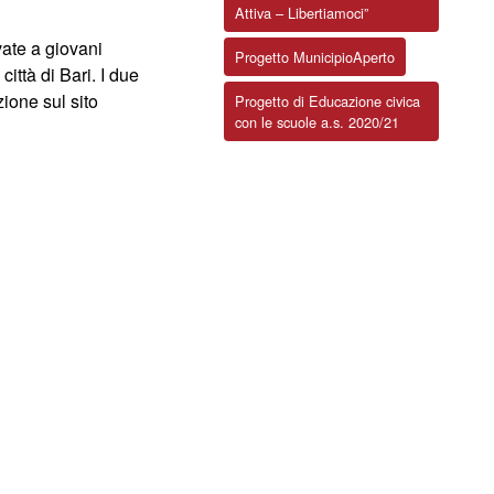
Attiva – Libertiamoci”
vate a giovani
Progetto MunicipioAperto
ittà di Bari. I due
zione sul sito
Progetto di Educazione civica
con le scuole a.s. 2020/21