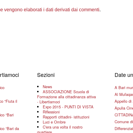
 vengono elaborati i dati derivati dai commenti
.
ertiamoci
Sezioni
Date un
News
ico
A Bari mura
ASSOCIAZIONE Scuola di
Al Mufaqar
Formazione alla cittadinanza attiva
o “Fiuta il
Appello di 
- Libertiamoci
Expo 2015 - PUNTI DI VISTA
Apulia Ci
Riflessioni
co “Bari
CITTADIN
Rapporti cittadini- istituzioni
Comune di
Luci e Ombre
C'era una volta il nostro
co “Bari da
Differenziat
quartiere