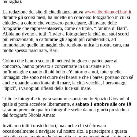
muraglia).
La redazione del sito di cittadinanza attiva
www.libertiamoci.bari.it
,
durante gli scorsi mesi, ha indetto un concorso fotografico in cui si
chiedeva a coloro che volessero partecipare, di inviare delle
fotografie che rappresentassero, come da titolo, “l’anima di Bari”.
Abbiamo rivolto a tutti l’invito a fotografare la città nei suoi scorci
più emozionanti, a catturarne gli angoli più caratteristici, ad
immortalare quelle immagini che rendono unica la nostra cara, ma
molto spesso trascurata, Bari.
Coloro che hanno scelto di mettersi in gioco e partecipare al
concorso, hanno provato a concentrare in un istante e in
un’immagine quanto di più bello c’è intorno a noi, tutte quelle
immagini che sono nel cuore dei baresi e che i baresi portano con sé
anche quando sono lontani: il mare, la città vecchia, i personaggi
“tipici”, i variopinti riflessi della luce sul mare.
Tutte le fotografie in gara saranno esposte nello Spazio Giovani al
quale si potrà accedere liberamente, e
sabato 1 ottobre alle ore 19
saranno premiate quattro fotografie scelte da una giuria presieduta
dal fotografo Nicola Amato.
Invitiamo tutti i nostri lettori, ma anche chi si è trovato
occasionalmente a navigare sul nostro sito, a partecipare a questa
iniziativa per ammirare le fotografie, esprimere opinioni a riguardo,