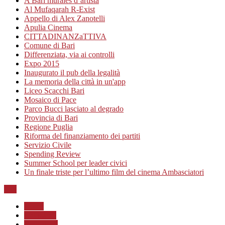
A Bari murales d’artista
Al Mufaqarah R-Exist
Appello di Alex Zanotelli
Apulia Cinema
CITTADINANZaTTIVA
Comune di Bari
Differenziata, via ai controlli
Expo 2015
Inaugurato il pub della legalità
La memoria della città in un'app
Liceo Scacchi Bari
Mosaico di Pace
Parco Bucci lasciato al degrado
Provincia di Bari
Regione Puglia
Riforma del finanziamento dei partiti
Servizio Civile
Spending Review
Summer School per leader civici
Un finale triste per l’ultimo film del cinema Ambasciatori
Top
Home
Chi siamo
Redazione