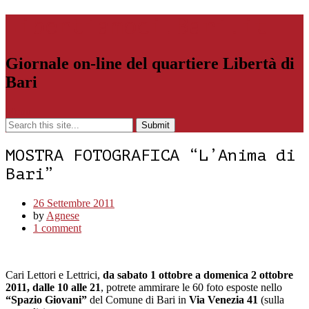
Libertiamoci.Bari.it
Giornale on-line del quartiere Libertà di
Bari
Menu
MOSTRA FOTOGRAFICA “L’Anima di
Bari”
26 Settembre 2011
by
Agnese
1 comment
Cari Lettori e Lettrici,
da sabato 1 ottobre a domenica 2 ottobre
2011,
dalle 10 alle 21
, potrete ammirare le 60 foto esposte nello
“Spazio Giovani”
del Comune di Bari in
Via Venezia 41
(sulla