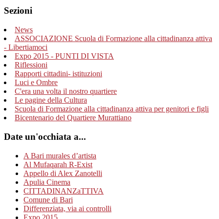
Sezioni
News
ASSOCIAZIONE Scuola di Formazione alla cittadinanza attiva
- Libertiamoci
Expo 2015 - PUNTI DI VISTA
Riflessioni
Rapporti cittadini- istituzioni
Luci e Ombre
C'era una volta il nostro quartiere
Le pagine della Cultura
Scuola di Formazione alla cittadinanza attiva per genitori e figli
Bicentenario del Quartiere Murattiano
Date un'occhiata a...
A Bari murales d’artista
Al Mufaqarah R-Exist
Appello di Alex Zanotelli
Apulia Cinema
CITTADINANZaTTIVA
Comune di Bari
Differenziata, via ai controlli
Expo 2015