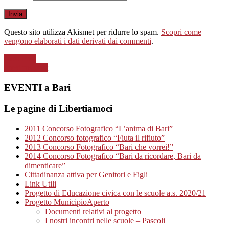
Questo sito utilizza Akismet per ridurre lo spam.
Scopri come
vengono elaborati i dati derivati dai commenti
.
Next Post
Previous Post
EVENTI a Bari
Le pagine di Libertiamoci
2011 Concorso Fotografico “L’anima di Bari”
2012 Concorso fotografico “Fiuta il rifiuto”
2013 Concorso Fotografico “Bari che vorrei!”
2014 Concorso Fotografico “Bari da ricordare, Bari da
dimenticare”
Cittadinanza attiva per Genitori e Figli
Link Utili
Progetto di Educazione civica con le scuole a.s. 2020/21
Progetto MunicipioAperto
Documenti relativi al progetto
I nostri incontri nelle scuole – Pascoli