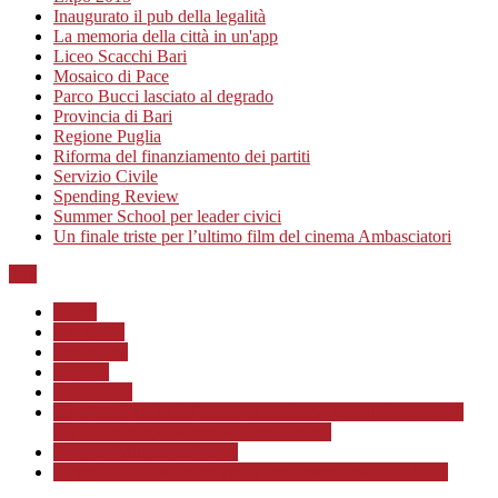
Inaugurato il pub della legalità
La memoria della città in un'app
Liceo Scacchi Bari
Mosaico di Pace
Parco Bucci lasciato al degrado
Provincia di Bari
Regione Puglia
Riforma del finanziamento dei partiti
Servizio Civile
Spending Review
Summer School per leader civici
Un finale triste per l’ultimo film del cinema Ambasciatori
Top
Home
Chi siamo
Redazione
Contatti
LINK Utili
ASSOCIAZIONE CULTURALE “Scuola di Formazione
alla Cittadinanza Attiva – Libertiamoci”
Progetto MunicipioAperto
Progetto di Educazione civica con le scuole a.s. 2020/21