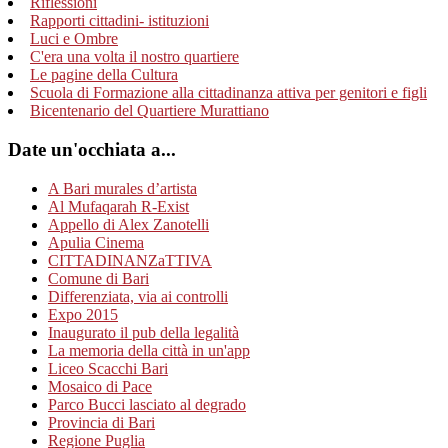
Riflessioni
Rapporti cittadini- istituzioni
Luci e Ombre
C'era una volta il nostro quartiere
Le pagine della Cultura
Scuola di Formazione alla cittadinanza attiva per genitori e figli
Bicentenario del Quartiere Murattiano
Date un'occhiata a...
A Bari murales d’artista
Al Mufaqarah R-Exist
Appello di Alex Zanotelli
Apulia Cinema
CITTADINANZaTTIVA
Comune di Bari
Differenziata, via ai controlli
Expo 2015
Inaugurato il pub della legalità
La memoria della città in un'app
Liceo Scacchi Bari
Mosaico di Pace
Parco Bucci lasciato al degrado
Provincia di Bari
Regione Puglia