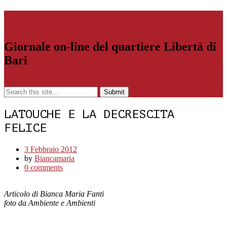
Libertiamoci.Bari.it
Giornale on-line del quartiere Libertà di
Bari
Menu
LATOUCHE E LA DECRESCITA
FELICE
3 Febbraio 2012
by
Biancamaria
0 comments
Articolo di Bianca Maria Fanti
foto da Ambiente e Ambienti