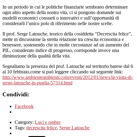
In un periodo in cui le politiche finanziarie sembrano determinare
ogni altro aspetto della nostra vita, ci si pongono domande sui
modelli economici consueti o innovativi e sull’opportunità di
considerarli l’unico polo di riferimento nelle nostre scelte.
Il prof. Serge Latouche, teorico della cosiddetta “Decrescita felice”,
mette in discussione la stretta relazione tra crescita economica e
benessere, sostenendo che in molte circostanze ad un aumento del
PIL, considerato indice di progresso, corrisponde invece una
diminuzione della qualità della vita.
Segnaliamo la presenza del prof. Latouche sul territorio barese dal 6
al 10 febbraio,come si può leggere cliccando sul seguente link:
http://www.ambienteambienti.com/eventi/2012/01/news/la-visita-di-
serge-latouche-in-puglia-57314.html
Condividi:
Facebook
Category:
Luci e ombre
Tags:
decrescita felice
,
Serge Latouche