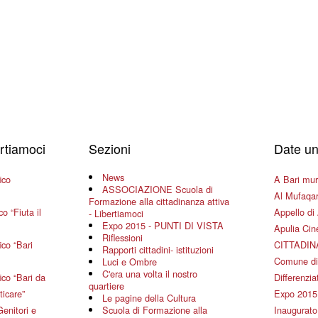
ertiamoci
Sezioni
Date un
News
ico
A Bari mura
ASSOCIAZIONE Scuola di
Al Mufaqar
Formazione alla cittadinanza attiva
o “Fiuta il
Appello di 
- Libertiamoci
Expo 2015 - PUNTI DI VISTA
Apulia Ci
Riflessioni
co “Bari
CITTADIN
Rapporti cittadini- istituzioni
Comune di
Luci e Ombre
C'era una volta il nostro
co “Bari da
Differenziat
quartiere
ticare”
Expo 2015
Le pagine della Cultura
Genitori e
Scuola di Formazione alla
Inaugurato 