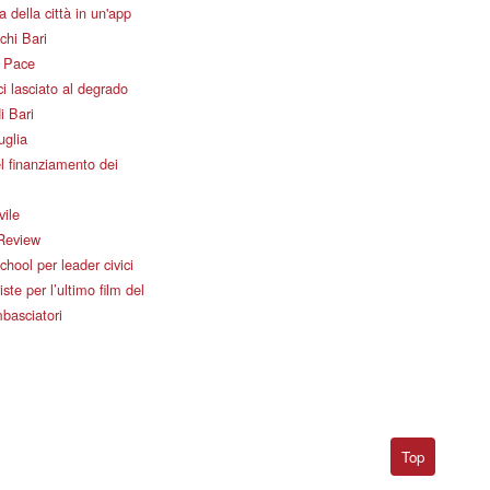
 della città in un'app
chi Bari
i Pace
i lasciato al degrado
i Bari
uglia
l finanziamento dei
vile
Review
ool per leader civici
iste per l’ultimo film del
basciatori
Top