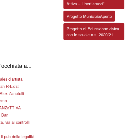
Attiva – Libertiamoci”
Progetto MunicipioAperto
Progetto di Educazione civica
con le scuole a.s. 2020/21
'occhiata a...
les d’artista
ah R-Exist
Alex Zanotelli
nema
ANZaTTIVA
 Bari
a, via ai controlli
il pub della legalità