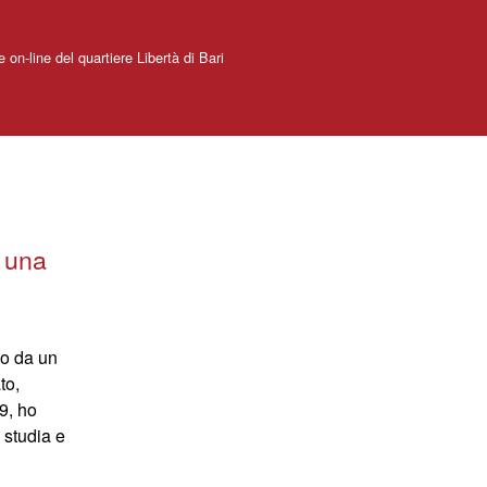
e on-line del quartiere Libertà di Bari
a una
do da un
to,
9, ho
i studia e