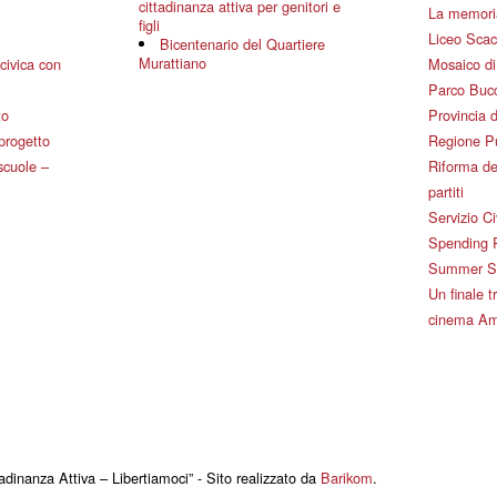
cittadinanza attiva per genitori e
La memoria
figli
Liceo Scac
Bicentenario del Quartiere
Murattiano
civica con
Mosaico d
Parco Bucc
to
Provincia d
 progetto
Regione P
 scuole –
Riforma de
partiti
Servizio Ci
Spending 
Summer Sch
Un finale tr
cinema Am
adinanza Attiva – Libertiamoci” - Sito realizzato da
Barikom
.