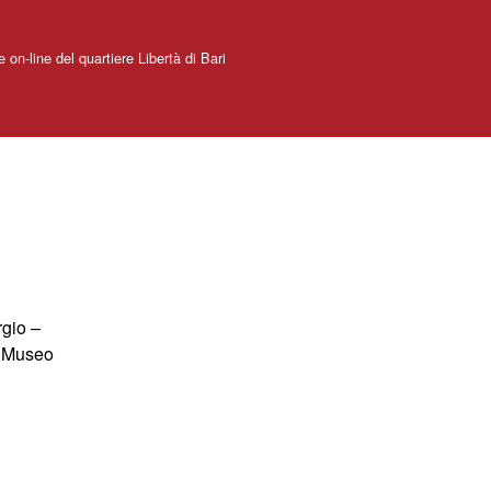
e on-line del quartiere Libertà di Bari
rgio –
Museo