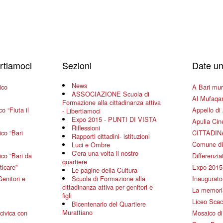
ertiamoci
Sezioni
Date un
News
ico
A Bari mura
ASSOCIAZIONE Scuola di
Al Mufaqar
Formazione alla cittadinanza attiva
o “Fiuta il
Appello di 
- Libertiamoci
Expo 2015 - PUNTI DI VISTA
Apulia Ci
Riflessioni
co “Bari
CITTADIN
Rapporti cittadini- istituzioni
Comune di
Luci e Ombre
C'era una volta il nostro
co “Bari da
Differenziat
quartiere
ticare”
Expo 2015
Le pagine della Cultura
Genitori e
Scuola di Formazione alla
Inaugurato 
cittadinanza attiva per genitori e
La memoria
figli
Liceo Scac
Bicentenario del Quartiere
Murattiano
civica con
Mosaico d