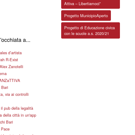
Attiva – Libertiamoci”
Progetto MunicipioAperto
Progetto di Educazione civica
con le scuole a.s. 2020/21
'occhiata a...
les d’artista
ah R-Exist
Alex Zanotelli
nema
ANZaTTIVA
 Bari
a, via ai controlli
il pub della legalità
 della città in un'app
chi Bari
i Pace