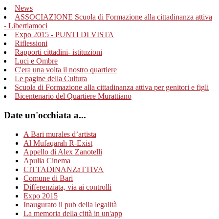
News
ASSOCIAZIONE Scuola di Formazione alla cittadinanza attiva
- Libertiamoci
Expo 2015 - PUNTI DI VISTA
Riflessioni
Rapporti cittadini- istituzioni
Luci e Ombre
C'era una volta il nostro quartiere
Le pagine della Cultura
Scuola di Formazione alla cittadinanza attiva per genitori e figli
Bicentenario del Quartiere Murattiano
Date un'occhiata a...
A Bari murales d’artista
Al Mufaqarah R-Exist
Appello di Alex Zanotelli
Apulia Cinema
CITTADINANZaTTIVA
Comune di Bari
Differenziata, via ai controlli
Expo 2015
Inaugurato il pub della legalità
La memoria della città in un'app