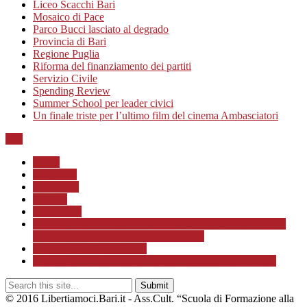
Liceo Scacchi Bari
Mosaico di Pace
Parco Bucci lasciato al degrado
Provincia di Bari
Regione Puglia
Riforma del finanziamento dei partiti
Servizio Civile
Spending Review
Summer School per leader civici
Un finale triste per l’ultimo film del cinema Ambasciatori
Top
Home
Chi siamo
Redazione
Contatti
LINK Utili
ASSOCIAZIONE CULTURALE “Scuola di Formazione
alla Cittadinanza Attiva – Libertiamoci”
Progetto MunicipioAperto
Progetto di Educazione civica con le scuole a.s. 2020/21
© 2016 Libertiamoci.Bari.it - Ass.Cult. “Scuola di Formazione alla