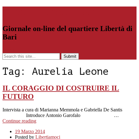
Libertiamoci.Bari.it
Giornale on-line del quartiere Libertà di
Bari
Menu
Tag:
Aurelia Leone
IL CORAGGIO DI COSTRUIRE IL
FUTURO
Intervista a cura di Marianna Memmola e Gabriella De Santis
Introduce Antonio Garofalo …
Continue reading
19 Marzo 2014
Posted by
Libertiamoci