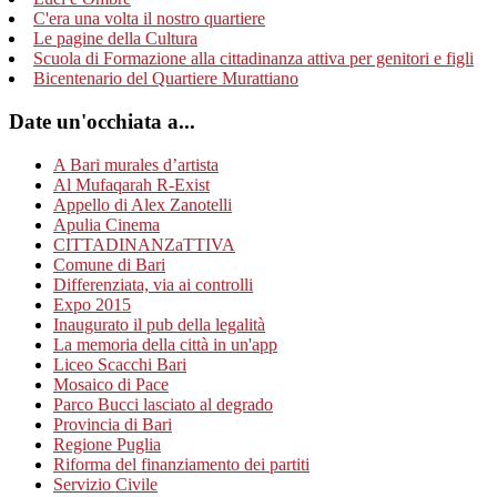
C'era una volta il nostro quartiere
Le pagine della Cultura
Scuola di Formazione alla cittadinanza attiva per genitori e figli
Bicentenario del Quartiere Murattiano
Date un'occhiata a...
A Bari murales d’artista
Al Mufaqarah R-Exist
Appello di Alex Zanotelli
Apulia Cinema
CITTADINANZaTTIVA
Comune di Bari
Differenziata, via ai controlli
Expo 2015
Inaugurato il pub della legalità
La memoria della città in un'app
Liceo Scacchi Bari
Mosaico di Pace
Parco Bucci lasciato al degrado
Provincia di Bari
Regione Puglia
Riforma del finanziamento dei partiti
Servizio Civile