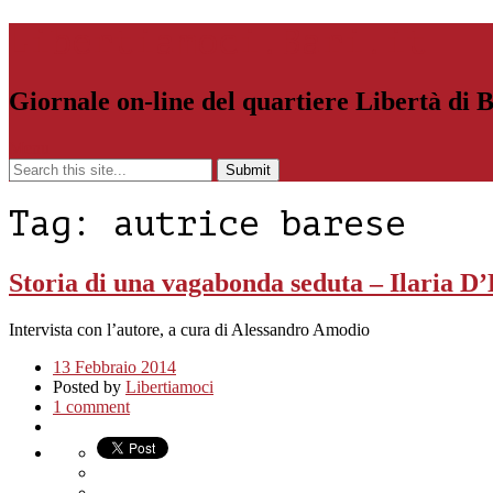
Libertiamoci.Bari.it
Giornale on-line del quartiere Libertà di 
Menu
Tag:
autrice barese
Storia di una vagabonda seduta – Ilaria D’
Intervista con l’autore, a cura di Ales
13 Febbraio 2014
Posted by
Libertiamoci
1 comment