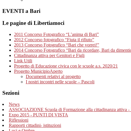
EVENTI a Bari
Le pagine di Libertiamoci
2011 Concorso Fotografico “L’anima di Bari”
2012 Concorso fotografico “Fiuta il rifiuto”
2013 Concorso Fotografico “Bari che vorrei!”
2014 Concorso Fotografico “Bari da ricordare, Bari da dimenti
Cittadinanza attiva per Genitori e Figli
Link Utili
Progetto di Educazione civica con le scuole a.s. 2020/21
Progetto MunicipioAperto
Documenti relativi al progetto
I nostri incontri nelle scuole – Pascoli
Sezioni
News
ASSOCIAZIONE Scuola di Formazione alla cittadinanza attiva - 
Expo 2015 - PUNTI DI VISTA
Riflessioni
Rapporti cittadini- istituzioni
Luci e Ombre