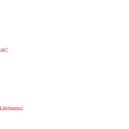
care”
Libertiamoci