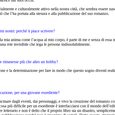
parisce dai suoi occhi.
ialmente e culturalmente attivo nella nostra città, che sembra essere n
ciò che l’ha portata alla stesura e alla pubblicazione del suo romanzo.
ni nostri: perché ti piace scrivere?
 alla mia anima come l’acqua al mio corpo, è parte di me e senza di essa
 una rete invisibile che lega le persone indissolubilmente.
che rimanesse più che altro un hobby?
ione e la determinazione per fare in modo che questo sogno diventi realtà 
licazione, per una giovane esordiente?
cinare dagli eventi, dai personaggi, e vivo la creazione del romanzo co
osa più difficile per un esordiente è interfacciarsi con il mondo dell’ed
re letterario e non è detto che il proprio libro sia un disastro, semplice