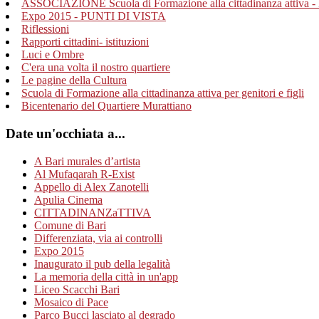
ASSOCIAZIONE Scuola di Formazione alla cittadinanza attiva - 
Expo 2015 - PUNTI DI VISTA
Riflessioni
Rapporti cittadini- istituzioni
Luci e Ombre
C'era una volta il nostro quartiere
Le pagine della Cultura
Scuola di Formazione alla cittadinanza attiva per genitori e figli
Bicentenario del Quartiere Murattiano
Date un'occhiata a...
A Bari murales d’artista
Al Mufaqarah R-Exist
Appello di Alex Zanotelli
Apulia Cinema
CITTADINANZaTTIVA
Comune di Bari
Differenziata, via ai controlli
Expo 2015
Inaugurato il pub della legalità
La memoria della città in un'app
Liceo Scacchi Bari
Mosaico di Pace
Parco Bucci lasciato al degrado