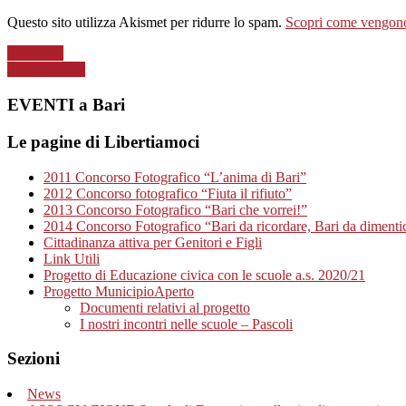
Questo sito utilizza Akismet per ridurre lo spam.
Scopri come vengono 
Next Post
Previous Post
EVENTI a Bari
Le pagine di Libertiamoci
2011 Concorso Fotografico “L’anima di Bari”
2012 Concorso fotografico “Fiuta il rifiuto”
2013 Concorso Fotografico “Bari che vorrei!”
2014 Concorso Fotografico “Bari da ricordare, Bari da dimenti
Cittadinanza attiva per Genitori e Figli
Link Utili
Progetto di Educazione civica con le scuole a.s. 2020/21
Progetto MunicipioAperto
Documenti relativi al progetto
I nostri incontri nelle scuole – Pascoli
Sezioni
News