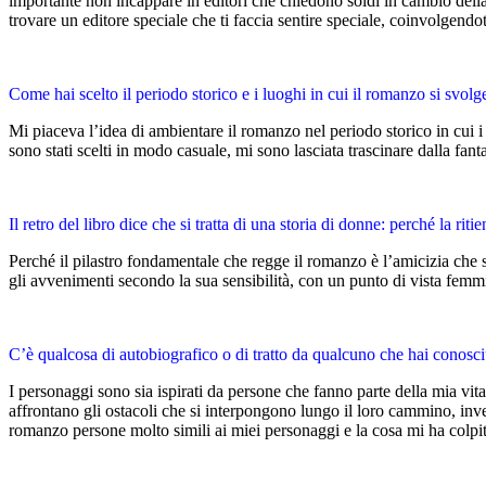
importante non incappare in editori che chiedono soldi in cambio della
trovare un editore speciale che ti faccia sentire speciale, coinvolgendot
Come hai scelto il periodo storico e i luoghi in cui il romanzo si svolg
Mi piaceva l’idea di ambientare il romanzo nel periodo storico in cui i
sono stati scelti in modo casuale, mi sono lasciata trascinare dalla fan
Il retro del libro dice che si tratta di una storia di donne: perché la ritie
Perché il pilastro fondamentale che regge il romanzo è l’amicizia che 
gli avvenimenti secondo la sua sensibilità, con un punto di vista femmi
C’è qualcosa di autobiografico o di tratto da qualcuno che hai conosciu
I personaggi sono sia ispirati da persone che fanno parte della mia vit
affrontano gli ostacoli che si interpongono lungo il loro cammino, inv
romanzo persone molto simili ai miei personaggi e la cosa mi ha colpita