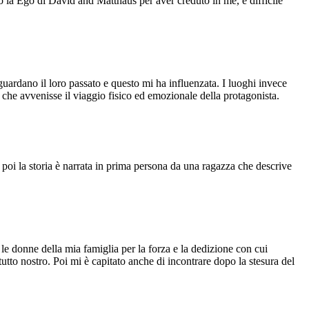
o la Ego di David and Matthaus per aver creduto in me, è difficile
guardano il loro passato e questo mi ha influenzata. I luoghi invece
to che avvenisse il viaggio fisico ed emozionale della protagonista.
poi la storia è narrata in prima persona da una ragazza che descrive
le donne della mia famiglia per la forza e la dedizione con cui
tto nostro. Poi mi è capitato anche di incontrare dopo la stesura del