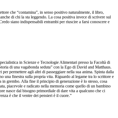
lettore che “contamina”, in senso positivo naturalmente, il libro,
 anche di chi la sta leggendo. La cosa positiva invece di scrivere sul
 Credo siano indispensabili entrambi per riuscire a farsi conoscere e
specialistica in Scienze e Tecnologie Alimentari presso la Facoltà di
a “Storia di una vagabonda seduta” con la Ego di David and Matthaus.
 per permettere agli altri di passeggiare nella sua anima. Spinta dalla
o una finestra sulla propria vita. Riguardo al legame tra lo scrittore e
a in grembo. Alla fine il principio di generazione è lo stesso, cosa
stampata, piacevole e radicato nella memoria come quello di un bambino
ore nasce dal bisogno primordiale di dare vita a qualcuno che ci
za è che il ventre dei pensieri è il cuore.”