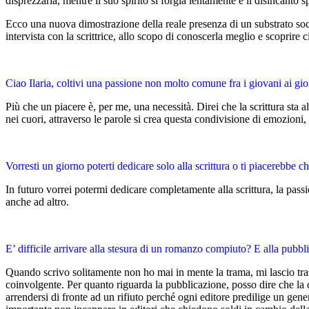
disprezzarla, mentre il suo spirito si forgia lentamente e il disincanto s
Ecco una nuova dimostrazione della reale presenza di un substrato soc
intervista con la scrittrice, allo scopo di conoscerla meglio e scoprire 
Ciao Ilaria, coltivi una passione non molto comune fra i giovani ai gior
Più che un piacere è, per me, una necessità. Direi che la scrittura sta
nei cuori, attraverso le parole si crea questa condivisione di emozioni,
Vorresti un giorno poterti dedicare solo alla scrittura o ti piacerebbe 
In futuro vorrei potermi dedicare completamente alla scrittura, la pass
anche ad altro.
E’ difficile arrivare alla stesura di un romanzo compiuto? E alla pubb
Quando scrivo solitamente non ho mai in mente la trama, mi lascio tras
coinvolgente. Per quanto riguarda la pubblicazione, posso dire che la c
arrendersi di fronte ad un rifiuto perché ogni editore predilige un gene