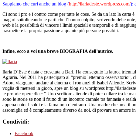
Sappiamo che curi anche un blog (
http://ilariadeste.wordpress.com/
); 
Ci sono i pro e i contro come per tutte le cose. Se da un lato la carta è
magari sottolineando le parti che l’hanno colpito, scrivendo delle note,
web è la possibilità di vincere i limiti spaziali e temporali e di raggi
trasmettere la propria passione a quante più persone possibili.
Infine, ecco a voi una breve BIOGRAFIA dell’autrice.
Ilaria D’Este è nata e cresciuta a Bari. Ha conseguito la laurea trienn
Agraria. Nel 2011 ha partecipato al “premio letterario osservatorio”, 
Adora viaggiare, andare al cinema e i romanzi di Isabel Allende. Scrive 
voglia di mettersi in gioco, apre un blog su wordpress http://ilariadeste
le proprie opere dice: “ Uno scrittore attende di poter cullare tra le ma
sono le storie se non il frutto di un incontro carnale tra fantasia e re
appena nato. I soldi e la fama non c’entrano. Una madre che ama il pr
assomiglia ed è completamente diverso da noi, di provare un amore inco
Condividi:
Facebook