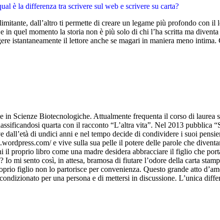
qual è la differenza tra scrivere sul web e scrivere su carta?
 limitante, dall’altro ti permette di creare un legame più profondo con il 
e in quel momento la storia non è più solo di chi l’ha scritta ma diventa
ungere istantaneamente il lettore anche se magari in maniera meno intima.
ale in Scienze Biotecnologiche. Attualmente frequenta il corso di laurea 
classificandosi quarta con il racconto “L’altra vita”. Nel 2013 pubblic
dall’età di undici anni e nel tempo decide di condividere i suoi pensieri
.wordpress.com/ e vive sulla sua pelle il potere delle parole che diventan
ni il proprio libro come una madre desidera abbracciare il figlio che port
altà? Io mi sento così, in attesa, bramosa di fiutare l’odore della carta 
oprio figlio non lo partorisce per convenienza. Questo grande atto d’am
ndizionato per una persona e di mettersi in discussione. L’unica differen