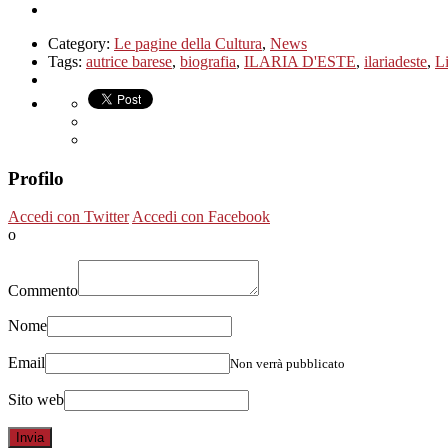
Category:
Le pagine della Cultura
,
News
Tags:
autrice barese
,
biografia
,
ILARIA D'ESTE
,
ilariadeste
,
L
Profilo
Accedi con Twitter
Accedi con Facebook
o
Commento
Nome
Email
Non verrà pubblicato
Sito web