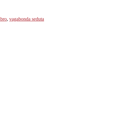
ibro
,
vagabonda seduta