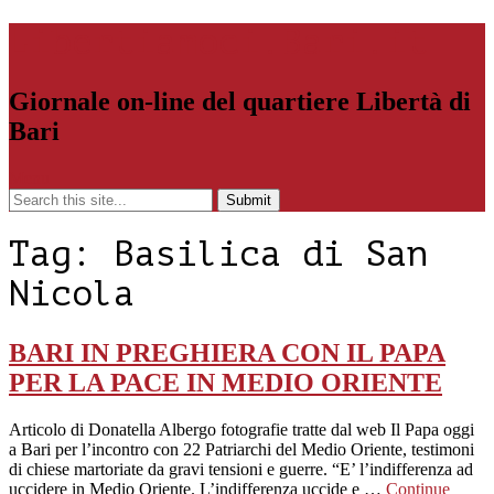
Libertiamoci.Bari.it
Giornale on-line del quartiere Libertà di
Bari
Menu
Tag:
Basilica di San
Nicola
BARI IN PREGHIERA CON IL PAPA
PER LA PACE IN MEDIO ORIENTE
Articolo di Donatella Albergo fotografie tratte dal web Il Papa oggi
a Bari per l’incontro con 22 Patriarchi del Medio Oriente, testimoni
di chiese martoriate da gravi tensioni e guerre. “E’ l’indifferenza ad
uccidere in Medio Oriente. L’indifferenza uccide e …
Continue