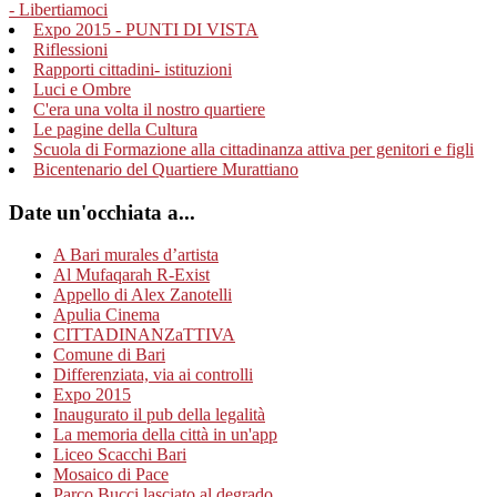
- Libertiamoci
Expo 2015 - PUNTI DI VISTA
Riflessioni
Rapporti cittadini- istituzioni
Luci e Ombre
C'era una volta il nostro quartiere
Le pagine della Cultura
Scuola di Formazione alla cittadinanza attiva per genitori e figli
Bicentenario del Quartiere Murattiano
Date un'occhiata a...
A Bari murales d’artista
Al Mufaqarah R-Exist
Appello di Alex Zanotelli
Apulia Cinema
CITTADINANZaTTIVA
Comune di Bari
Differenziata, via ai controlli
Expo 2015
Inaugurato il pub della legalità
La memoria della città in un'app
Liceo Scacchi Bari
Mosaico di Pace
Parco Bucci lasciato al degrado