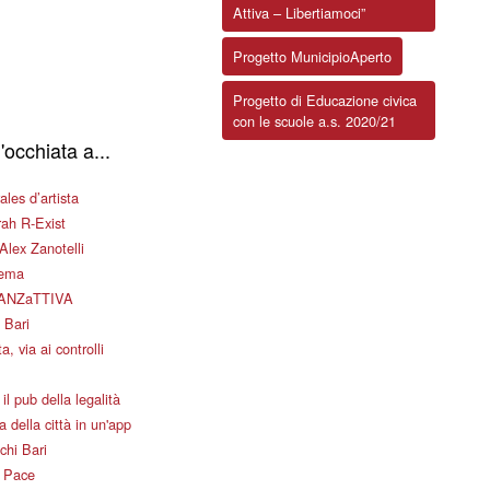
Attiva – Libertiamoci”
Progetto MunicipioAperto
Progetto di Educazione civica
con le scuole a.s. 2020/21
'occhiata a...
les d’artista
ah R-Exist
Alex Zanotelli
nema
ANZaTTIVA
 Bari
a, via ai controlli
il pub della legalità
 della città in un'app
chi Bari
i Pace