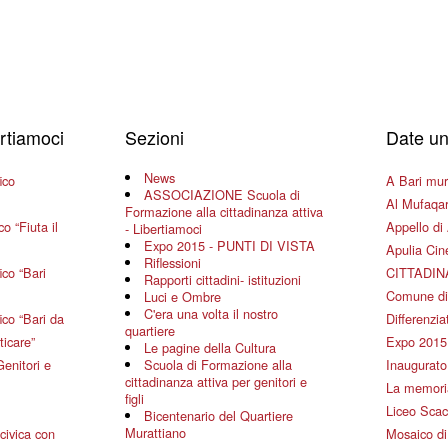
ertiamoci
Sezioni
Date un
News
ico
A Bari mura
ASSOCIAZIONE Scuola di
Al Mufaqar
Formazione alla cittadinanza attiva
o “Fiuta il
Appello di 
- Libertiamoci
Expo 2015 - PUNTI DI VISTA
Apulia Ci
Riflessioni
co “Bari
CITTADIN
Rapporti cittadini- istituzioni
Comune di
Luci e Ombre
C'era una volta il nostro
co “Bari da
Differenziat
quartiere
ticare”
Expo 2015
Le pagine della Cultura
Genitori e
Scuola di Formazione alla
Inaugurato 
cittadinanza attiva per genitori e
La memoria
figli
Liceo Scac
Bicentenario del Quartiere
Murattiano
civica con
Mosaico d