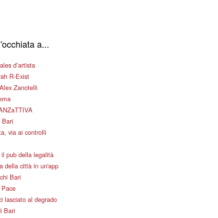
'occhiata a...
les d’artista
ah R-Exist
Alex Zanotelli
nema
ANZaTTIVA
 Bari
a, via ai controlli
il pub della legalità
 della città in un'app
chi Bari
i Pace
i lasciato al degrado
i Bari