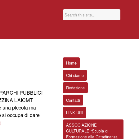
Home
Chi siamo
Redazione
 PARCHI PUBBLICI
ZINA L’AICMT
Contatti
 è una piccola ma
LINK Utili
 si occupa di dare
g
ASSOCIAZIONE
CULTURALE “Scuola di
Formazione alla Cittadinanza