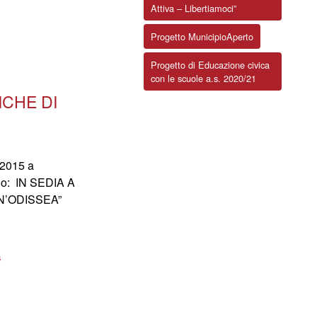
Attiva – Libertiamoci”
Progetto MunicipioAperto
Progetto di Educazione civica
con le scuole a.s. 2020/21
ICHE DI
 2015 a
olo: IN SEDIA A
N’ODISSEA”
s