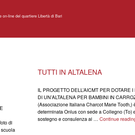
e on-line del quartiere Libertà di Bari
TUTTI IN ALTALENA
IL PROGETTO DELL’AICMT PER DOTARE I
DI UN’ALTALENA PER BAMBINI IN CARROZ
(Associazione Italiana Charcot Marie Tooth,)
LE
determinata Onlus con sede a Collegno (To) e
sostegno e consulenza ai …
Continue readin
oto di
 scuola