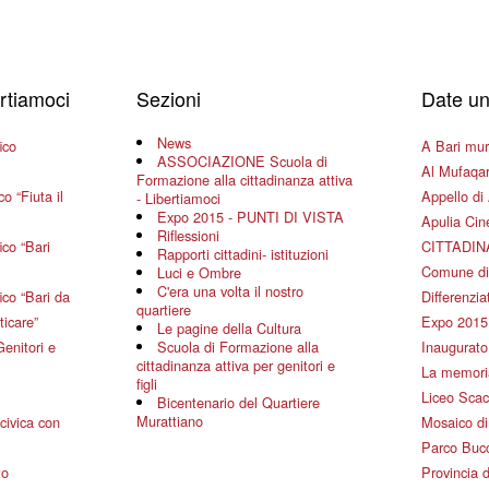
ertiamoci
Sezioni
Date un
News
ico
A Bari mura
ASSOCIAZIONE Scuola di
Al Mufaqar
Formazione alla cittadinanza attiva
o “Fiuta il
Appello di 
- Libertiamoci
Expo 2015 - PUNTI DI VISTA
Apulia Ci
Riflessioni
co “Bari
CITTADIN
Rapporti cittadini- istituzioni
Comune di
Luci e Ombre
C'era una volta il nostro
co “Bari da
Differenziat
quartiere
ticare”
Expo 2015
Le pagine della Cultura
Genitori e
Scuola di Formazione alla
Inaugurato 
cittadinanza attiva per genitori e
La memoria
figli
Liceo Scac
Bicentenario del Quartiere
Murattiano
civica con
Mosaico d
Parco Bucc
to
Provincia d