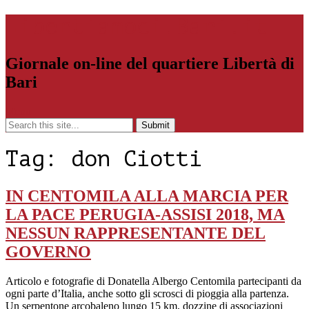
Libertiamoci.Bari.it
Giornale on-line del quartiere Libertà di
Bari
Menu
Tag:
don Ciotti
IN CENTOMILA ALLA MARCIA PER
LA PACE PERUGIA-ASSISI 2018, MA
NESSUN RAPPRESENTANTE DEL
GOVERNO
Articolo e fotografie di Donatella Albergo Centomila partecipanti da
ogni parte d’Italia, anche sotto gli scrosci di pioggia alla partenza.
Un serpentone arcobaleno lungo 15 km, dozzine di associazioni