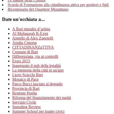
Le pagine della Cultura
Scuola di Formazione alla cittadinanza attiva per genitori e figli
Bicentenario del Quartiere Murattiano
Date un'occhiata a...
A Bari murales d’artista
Al Mufaqarah R-Exist
Appello di Alex Zanotelli
Apulia Cinema
CITTADINANZaTTIVA
Comune di Bari
Differenziata, via ai controlli
Expo 2015
Inaugurato il pub della legalità
La memoria della città in un'app
Liceo Scacchi Bari
Mosaico di Pace
Parco Bucci lasciato al degrado
Provincia di Bari
Regione Puglia
Riforma del finanziamento dei partiti
Servizio Civile
Spending Review
Summer School per leader civici