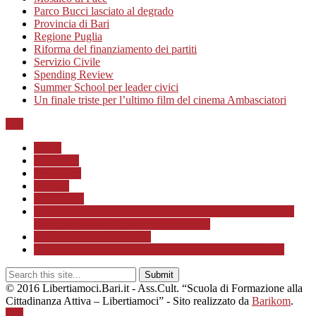
Parco Bucci lasciato al degrado
Provincia di Bari
Regione Puglia
Riforma del finanziamento dei partiti
Servizio Civile
Spending Review
Summer School per leader civici
Un finale triste per l’ultimo film del cinema Ambasciatori
Top
Home
Chi siamo
Redazione
Contatti
LINK Utili
ASSOCIAZIONE CULTURALE “Scuola di Formazione
alla Cittadinanza Attiva – Libertiamoci”
Progetto MunicipioAperto
Progetto di Educazione civica con le scuole a.s. 2020/21
© 2016 Libertiamoci.Bari.it - Ass.Cult. “Scuola di Formazione alla
Cittadinanza Attiva – Libertiamoci” - Sito realizzato da
Barikom
.
Top