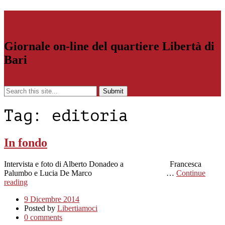
Libertiamoci.Bari.it
Giornale on-line del quartiere Libertà di
Bari
Menu
Tag:
editoria
In fondo
Intervista e foto di Alberto Donadeo a Francesca
Palumbo e Lucia De Marco …
Continue
reading
9 Dicembre 2014
Posted by
Libertiamoci
0 comments