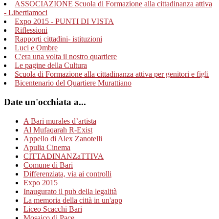
ASSOCIAZIONE Scuola di Formazione alla cittadinanza attiva
- Libertiamoci
Expo 2015 - PUNTI DI VISTA
Riflessioni
Rapporti cittadini- istituzioni
Luci e Ombre
C'era una volta il nostro quartiere
Le pagine della Cultura
Scuola di Formazione alla cittadinanza attiva per genitori e figli
Bicentenario del Quartiere Murattiano
Date un'occhiata a...
A Bari murales d’artista
Al Mufaqarah R-Exist
Appello di Alex Zanotelli
Apulia Cinema
CITTADINANZaTTIVA
Comune di Bari
Differenziata, via ai controlli
Expo 2015
Inaugurato il pub della legalità
La memoria della città in un'app
Liceo Scacchi Bari
Mosaico di Pace