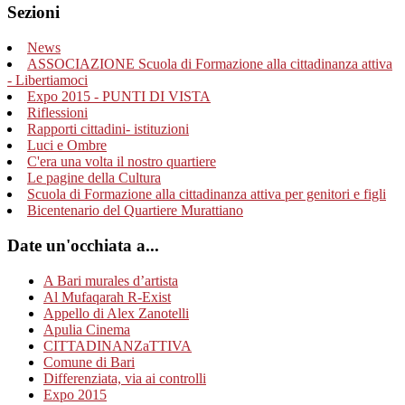
Sezioni
News
ASSOCIAZIONE Scuola di Formazione alla cittadinanza attiva
- Libertiamoci
Expo 2015 - PUNTI DI VISTA
Riflessioni
Rapporti cittadini- istituzioni
Luci e Ombre
C'era una volta il nostro quartiere
Le pagine della Cultura
Scuola di Formazione alla cittadinanza attiva per genitori e figli
Bicentenario del Quartiere Murattiano
Date un'occhiata a...
A Bari murales d’artista
Al Mufaqarah R-Exist
Appello di Alex Zanotelli
Apulia Cinema
CITTADINANZaTTIVA
Comune di Bari
Differenziata, via ai controlli
Expo 2015