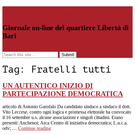
Libertiamoci.Bari.it
Giornale on-line del quartiere Libertà di
Bari
Menu
Tag:
Fratelli tutti
UN AUTENTICO INIZIO DI
PARTECIPAZIONE DEMOCRATICA
articolo di Antonio Garofalo Da candidato sindaco a sindaco il dott.
Vito Leccese, contro ogni logica e promessa elettorale ha convocato
il 16 settembre u.s. alcune associazioni e singoli cittadini. Erano
presenti: Anchenoi; Arca Centro di iniziativa democratica; L.u.c.a.
odv; …
Continue reading