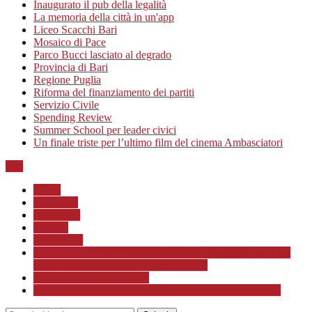
Inaugurato il pub della legalità
La memoria della città in un'app
Liceo Scacchi Bari
Mosaico di Pace
Parco Bucci lasciato al degrado
Provincia di Bari
Regione Puglia
Riforma del finanziamento dei partiti
Servizio Civile
Spending Review
Summer School per leader civici
Un finale triste per l’ultimo film del cinema Ambasciatori
Top
Home
Chi siamo
Redazione
Contatti
LINK Utili
ASSOCIAZIONE CULTURALE “Scuola di Formazione
alla Cittadinanza Attiva – Libertiamoci”
Progetto MunicipioAperto
Progetto di Educazione civica con le scuole a.s. 2020/21