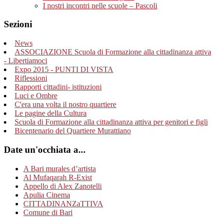
I nostri incontri nelle scuole – Pascoli
Sezioni
News
ASSOCIAZIONE Scuola di Formazione alla cittadinanza attiva
- Libertiamoci
Expo 2015 - PUNTI DI VISTA
Riflessioni
Rapporti cittadini- istituzioni
Luci e Ombre
C'era una volta il nostro quartiere
Le pagine della Cultura
Scuola di Formazione alla cittadinanza attiva per genitori e figli
Bicentenario del Quartiere Murattiano
Date un'occhiata a...
A Bari murales d’artista
Al Mufaqarah R-Exist
Appello di Alex Zanotelli
Apulia Cinema
CITTADINANZaTTIVA
Comune di Bari