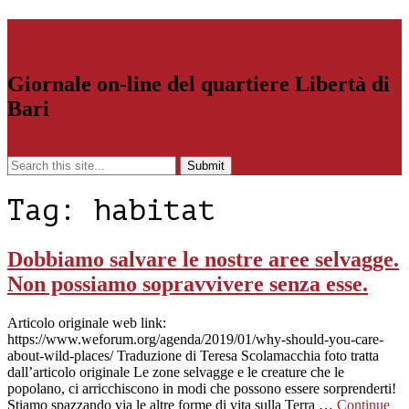
Libertiamoci.Bari.it
Giornale on-line del quartiere Libertà di
Bari
Menu
Tag:
habitat
Dobbiamo salvare le nostre aree selvagge.
Non possiamo sopravvivere senza esse.
Articolo originale web link:
https://www.weforum.org/agenda/2019/01/why-should-you-care-
about-wild-places/ Traduzione di Teresa Scolamacchia foto tratta
dall’articolo originale Le zone selvagge e le creature che le
popolano, ci arricchiscono in modi che possono essere sorprenderti!
Stiamo spazzando via le altre forme di vita sulla Terra …
Continue