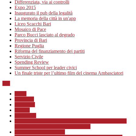
Differenziata, via ai controlli
Expo 2015
Inaugurato il pub della legalità
La memoria della città in un'app
Liceo Scacchi Bari
Mosaico di Pace
Parco Bucci lasciato al degrado
Provincia di Bari
Regione Puglia
Riforma del finanziamento dei partiti
Servizio Civile
Spending Review
Summer School per leader civici
Un finale triste per l’ultimo film del cinema Ambasciatori
Top
Home
Chi siamo
Redazione
Contatti
LINK Utili
ASSOCIAZIONE CULTURALE “Scuola di Formazione
alla Cittadinanza Attiva – Libertiamoci”
Progetto MunicipioAperto