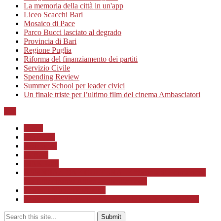
La memoria della città in un'app
Liceo Scacchi Bari
Mosaico di Pace
Parco Bucci lasciato al degrado
Provincia di Bari
Regione Puglia
Riforma del finanziamento dei partiti
Servizio Civile
Spending Review
Summer School per leader civici
Un finale triste per l’ultimo film del cinema Ambasciatori
Top
Home
Chi siamo
Redazione
Contatti
LINK Utili
ASSOCIAZIONE CULTURALE “Scuola di Formazione
alla Cittadinanza Attiva – Libertiamoci”
Progetto MunicipioAperto
Progetto di Educazione civica con le scuole a.s. 2020/21