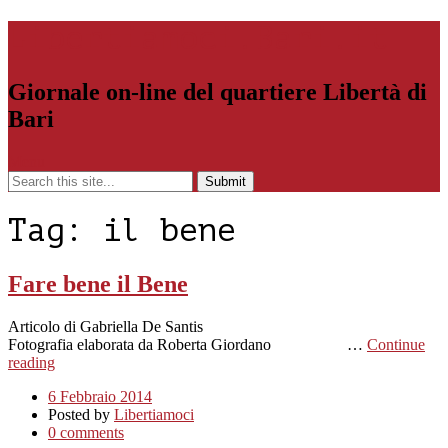
Libertiamoci.Bari.it
Giornale on-line del quartiere Libertà di
Bari
Menu
Tag:
il bene
Fare bene il Bene
Articolo di Gabriella De Santis
Fotografia elaborata da Roberta Giordano …
Continue
reading
6 Febbraio 2014
Posted by
Libertiamoci
0 comments