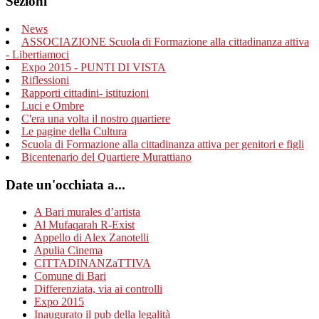
Sezioni
News
ASSOCIAZIONE Scuola di Formazione alla cittadinanza attiva
- Libertiamoci
Expo 2015 - PUNTI DI VISTA
Riflessioni
Rapporti cittadini- istituzioni
Luci e Ombre
C'era una volta il nostro quartiere
Le pagine della Cultura
Scuola di Formazione alla cittadinanza attiva per genitori e figli
Bicentenario del Quartiere Murattiano
Date un'occhiata a...
A Bari murales d’artista
Al Mufaqarah R-Exist
Appello di Alex Zanotelli
Apulia Cinema
CITTADINANZaTTIVA
Comune di Bari
Differenziata, via ai controlli
Expo 2015
Inaugurato il pub della legalità