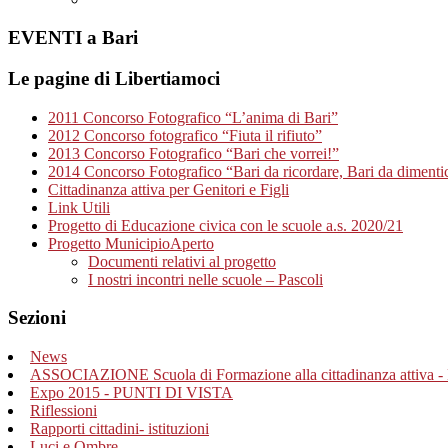
EVENTI a Bari
Le pagine di Libertiamoci
2011 Concorso Fotografico “L’anima di Bari”
2012 Concorso fotografico “Fiuta il rifiuto”
2013 Concorso Fotografico “Bari che vorrei!”
2014 Concorso Fotografico “Bari da ricordare, Bari da dimenti
Cittadinanza attiva per Genitori e Figli
Link Utili
Progetto di Educazione civica con le scuole a.s. 2020/21
Progetto MunicipioAperto
Documenti relativi al progetto
I nostri incontri nelle scuole – Pascoli
Sezioni
News
ASSOCIAZIONE Scuola di Formazione alla cittadinanza attiva - 
Expo 2015 - PUNTI DI VISTA
Riflessioni
Rapporti cittadini- istituzioni
Luci e Ombre