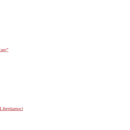
care”
Libertiamoci