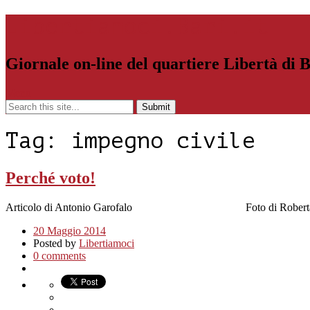
Libertiamoci.Bari.it
Giornale on-line del quartiere Libertà di 
Menu
Tag:
impegno civile
Perché voto!
Articolo di Antonio Garofalo Foto di R
20 Maggio 2014
Posted by
Libertiamoci
0 comments