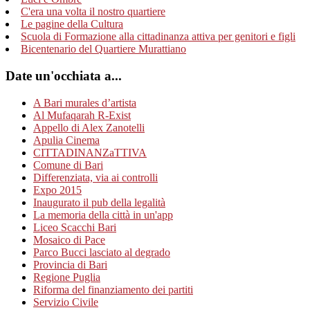
C'era una volta il nostro quartiere
Le pagine della Cultura
Scuola di Formazione alla cittadinanza attiva per genitori e figli
Bicentenario del Quartiere Murattiano
Date un'occhiata a...
A Bari murales d’artista
Al Mufaqarah R-Exist
Appello di Alex Zanotelli
Apulia Cinema
CITTADINANZaTTIVA
Comune di Bari
Differenziata, via ai controlli
Expo 2015
Inaugurato il pub della legalità
La memoria della città in un'app
Liceo Scacchi Bari
Mosaico di Pace
Parco Bucci lasciato al degrado
Provincia di Bari
Regione Puglia
Riforma del finanziamento dei partiti
Servizio Civile