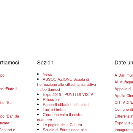
ertiamoci
Sezioni
Date un
News
ico
A Bari mura
ASSOCIAZIONE Scuola di
Al Mufaqar
Formazione alla cittadinanza attiva
o “Fiuta il
Appello di 
- Libertiamoci
Expo 2015 - PUNTI DI VISTA
Apulia Ci
Riflessioni
co “Bari
CITTADIN
Rapporti cittadini- istituzioni
Comune di
Luci e Ombre
C'era una volta il nostro
co “Bari da
Differenziat
quartiere
ticare”
Expo 2015
Le pagine della Cultura
Genitori e
Scuola di Formazione alla
Inaugurato 