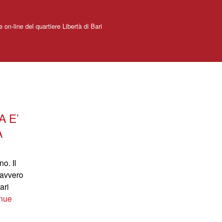
e on-line del quartiere Libertà di Bari
A E’
A
o. Il
 davvero
ari
nue