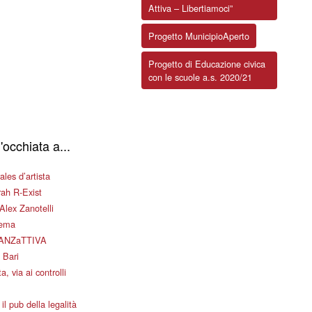
Attiva – Libertiamoci”
Progetto MunicipioAperto
Progetto di Educazione civica
con le scuole a.s. 2020/21
'occhiata a...
les d’artista
ah R-Exist
Alex Zanotelli
nema
ANZaTTIVA
 Bari
a, via ai controlli
il pub della legalità