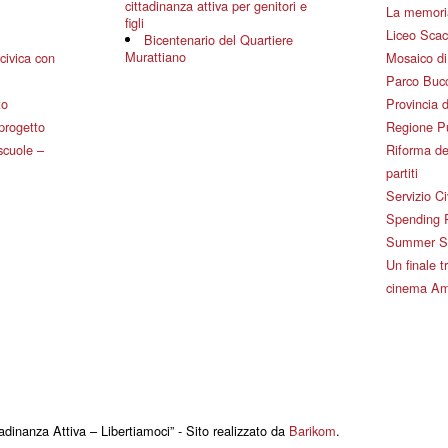
cittadinanza attiva per genitori e
La memoria
figli
Liceo Scac
Bicentenario del Quartiere
Murattiano
civica con
Mosaico d
Parco Bucc
to
Provincia d
 progetto
Regione P
 scuole –
Riforma de
partiti
Servizio Ci
Spending 
Summer Sch
Un finale tr
cinema Am
adinanza Attiva – Libertiamoci” - Sito realizzato da
Barikom
.