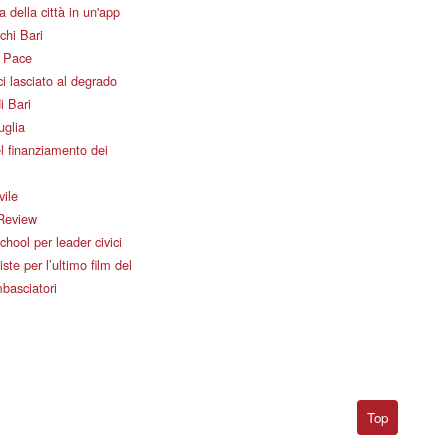
 della città in un'app
chi Bari
i Pace
i lasciato al degrado
i Bari
uglia
l finanziamento dei
vile
Review
ool per leader civici
iste per l’ultimo film del
basciatori
Top