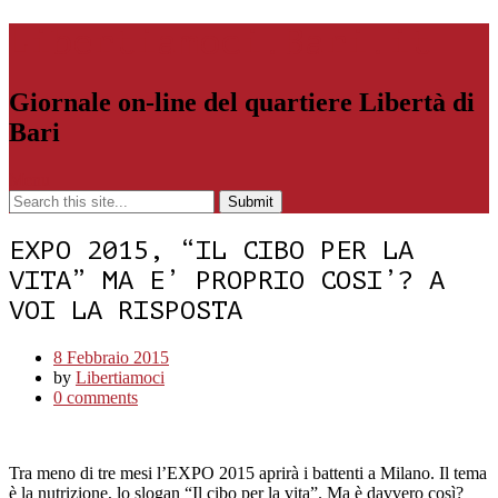
Libertiamoci.Bari.it
Giornale on-line del quartiere Libertà di
Bari
Menu
EXPO 2015, “IL CIBO PER LA
VITA” MA E’ PROPRIO COSI’? A
VOI LA RISPOSTA
8 Febbraio 2015
by
Libertiamoci
0 comments
Tra meno di tre mesi l’EXPO 2015 aprirà i battenti a Milano. Il tema
è la nutrizione, lo slogan “Il cibo per la vita”. Ma è davvero così?