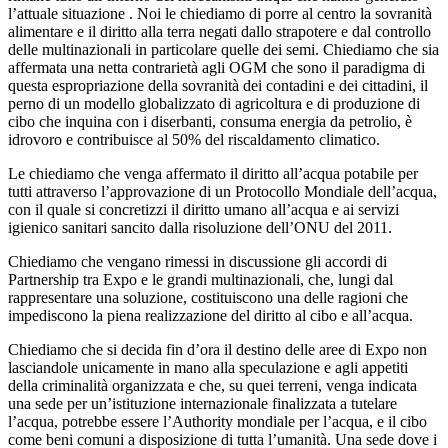
l’attuale situazione . Noi le chiediamo di porre al centro la sovranità
alimentare e il diritto alla terra negati dallo strapotere e dal controllo
delle multinazionali in particolare quelle dei semi. Chiediamo che sia
affermata una netta contrarietà agli OGM che sono il paradigma di
questa espropriazione della sovranità dei contadini e dei cittadini, il
perno di un modello globalizzato di agricoltura e di produzione di
cibo che inquina con i diserbanti, consuma energia da petrolio, è
idrovoro e contribuisce al 50% del riscaldamento climatico.
Le chiediamo che venga affermato il diritto all’acqua potabile per
tutti attraverso l’approvazione di un Protocollo Mondiale dell’acqua,
con il quale si concretizzi il diritto umano all’acqua e ai servizi
igienico sanitari sancito dalla risoluzione dell’ONU del 2011.
Chiediamo che vengano rimessi in discussione gli accordi di
Partnership tra Expo e le grandi multinazionali, che, lungi dal
rappresentare una soluzione, costituiscono una delle ragioni che
impediscono la piena realizzazione del diritto al cibo e all’acqua.
Chiediamo che si decida fin d’ora il destino delle aree di Expo non
lasciandole unicamente in mano alla speculazione e agli appetiti
della criminalità organizzata e che, su quei terreni, venga indicata
una sede per un’istituzione internazionale finalizzata a tutelare
l’acqua, potrebbe essere l’Authority mondiale per l’acqua, e il cibo
come beni comuni a disposizione di tutta l’umanità. Una sede dove i