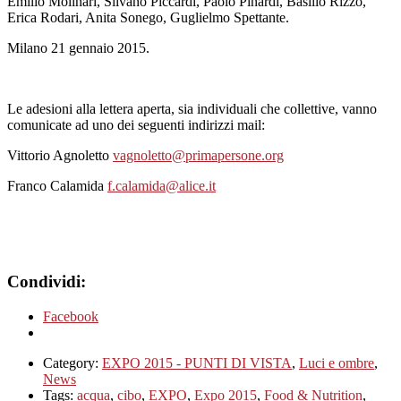
Emilio Molinari, Silvano Piccardi, Paolo Pinardi, Basilio Rizzo,
Erica Rodari, Anita Sonego, Guglielmo Spettante.
Milano 21 gennaio 2015.
Le adesioni alla lettera aperta, sia individuali che collettive, vanno
comunicate ad uno dei seguenti indirizzi mail:
Vittorio Agnoletto
vagnoletto@primapersone.org
Franco Calamida
f.calamida@alice.it
Condividi:
Facebook
Category:
EXPO 2015 - PUNTI DI VISTA
,
Luci e ombre
,
News
Tags:
acqua
,
cibo
,
EXPO
,
Expo 2015
,
Food & Nutrition
,