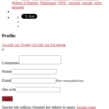
Nutrire il Pianeta
,
Nutrizione
,
ONU
,
povertà
,
sociale
,
terra
,
umanità
Profilo
Accedi con Twitter
Accedi con Facebook
o
Commento
Nome
Email
Non verrà pubblicato
Sito web
Questo sito utilizza Akismet per ridurre lo spam.
Scopri come