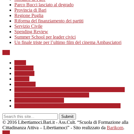
Parco Bucci lasciato al degrado
Provincia di Bari
Regione Puglia
Riforma del finanziamento dei partiti
Servizio Civile
Spending Review
Summer School per leader civici
Un finale triste per l’ultimo film del cinema Ambasciatori
Top
Home
Chi siamo
Redazione
Contatti
LINK Utili
ASSOCIAZIONE CULTURALE “Scuola di Formazione
alla Cittadinanza Attiva – Libertiamoci”
Progetto MunicipioAperto
Progetto di Educazione civica con le scuole a.s. 2020/21
© 2016 Libertiamoci.Bari.it - Ass.Cult. “Scuola di Formazione alla
Cittadinanza Attiva – Libertiamoci” - Sito realizzato da
Barikom
.
Top