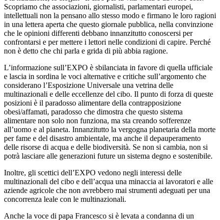
Scopriamo che associazioni, giornalisti, parlamentari europei,
intellettuali non la pensano allo stesso modo e firmano le loro ragioni
in una lettera aperta che questo giornale pubblica, nella convinzione
che le opinioni differenti debbano innanzitutto conoscersi per
confrontarsi e per mettere i lettori nelle condizioni di capire. Perché
non è detto che chi parla e grida di più abbia ragione.
L’informazione sull’EXPO è sbilanciata in favore di quella ufficiale
e lascia in sordina le voci alternative e critiche sull’argomento che
considerano l’Esposizione Universale una vetrina delle
multinazionali e delle eccellenze del cibo. Il punto di forza di queste
posizioni è il paradosso alimentare della contrapposizione
obesi/affamati, paradosso che dimostra che questo sistema
alimentare non solo non funziona, ma sta creando sofferenze
all’uomo e al pianeta. Innanzitutto la vergogna planetaria della morte
per fame e del disastro ambientale, ma anche il depauperamento
delle risorse di acqua e delle biodiversità. Se non si cambia, non si
potrà lasciare alle generazioni future un sistema degno e sostenibile.
Inoltre, gli scettici dell’EXPO vedono negli interessi delle
multinazionali del cibo e dell’acqua una minaccia ai lavoratori e alle
aziende agricole che non avrebbero mai strumenti adeguati per una
concorrenza leale con le multinazionali.
Anche la voce di papa Francesco si è levata a condanna di un