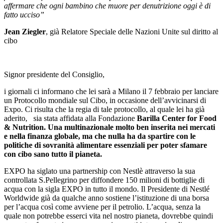
affermare che ogni bambino che muore per denutrizione oggi è di
fatto ucciso”
Jean Ziegler
, già Relatore Speciale delle Nazioni Unite sul diritto al
cibo
Signor presidente del Consiglio,
i giornali ci informano che lei sarà a Milano il 7 febbraio per lanciare
un Protocollo mondiale sul Cibo, in occasione dell’avvicinarsi di
Expo. Ci risulta che la regia di tale protocollo, al quale lei ha già
aderito, sia stata affidata alla Fondazione
Barilla Center for Food
& Nutrition. Una multinazionale molto ben inserita nei mercati
e nella finanza globale, ma che nulla ha da spartire con le
politiche di sovranità alimentare essenziali per poter sfamare
con cibo sano tutto il pianeta.
EXPO ha siglato una partnership con Nestlè attraverso la sua
controllata S.Pellegrino per diffondere 150 milioni di bottiglie di
acqua con la sigla EXPO in tutto il mondo. Il Presidente di Nestlé
Worldwide già da qualche anno sostiene l’istituzione di una borsa
per l’acqua così come avviene per il petrolio. L’acqua, senza la
quale non potrebbe esserci vita nel nostro pianeta, dovrebbe quindi