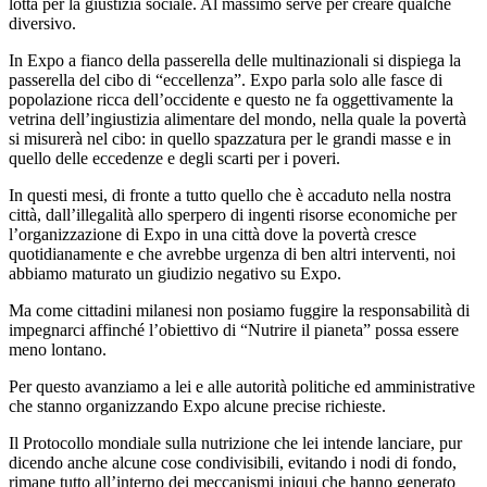
lotta per la giustizia sociale. Al massimo serve per creare qualche
diversivo.
In Expo a fianco della passerella delle multinazionali si dispiega la
passerella del cibo di “eccellenza”. Expo parla solo alle fasce di
popolazione ricca dell’occidente e questo ne fa oggettivamente la
vetrina dell’ingiustizia alimentare del mondo, nella quale la povertà
si misurerà nel cibo: in quello spazzatura per le grandi masse e in
quello delle eccedenze e degli scarti per i poveri.
In questi mesi, di fronte a tutto quello che è accaduto nella nostra
città, dall’illegalità allo sperpero di ingenti risorse economiche per
l’organizzazione di Expo in una città dove la povertà cresce
quotidianamente e che avrebbe urgenza di ben altri interventi, noi
abbiamo maturato un giudizio negativo su Expo.
Ma come cittadini milanesi non posiamo fuggire la responsabilità di
impegnarci affinché l’obiettivo di “Nutrire il pianeta” possa essere
meno lontano.
Per questo avanziamo a lei e alle autorità politiche ed amministrative
che stanno organizzando Expo alcune precise richieste.
Il Protocollo mondiale sulla nutrizione che lei intende lanciare, pur
dicendo anche alcune cose condivisibili, evitando i nodi di fondo,
rimane tutto all’interno dei meccanismi iniqui che hanno generato