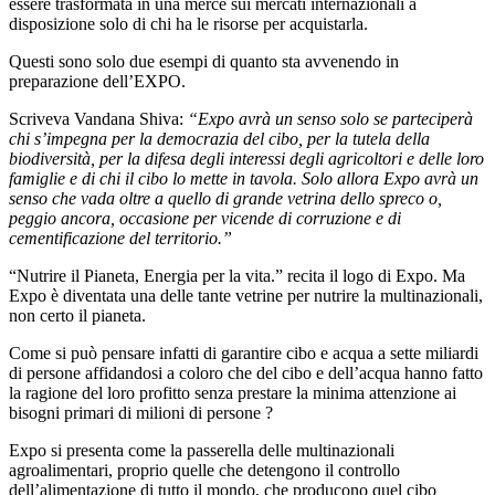
essere trasformata in una merce sui mercati internazionali a
disposizione solo di chi ha le risorse per acquistarla.
Questi sono solo due esempi di quanto sta avvenendo in
preparazione dell’EXPO.
Scriveva Vandana Shiva:
“Expo avrà un senso solo se parteciperà
chi s’impegna per la democrazia del cibo, per la tutela della
biodiversità, per la difesa degli interessi degli agricoltori e delle loro
famiglie e di chi il cibo lo mette in tavola. Solo allora Expo avrà un
senso che vada oltre a quello di grande vetrina dello spreco o,
peggio ancora, occasione per vicende di corruzione e di
cementificazione del territorio.”
“Nutrire il Pianeta, Energia per la vita.” recita il logo di Expo. Ma
Expo è diventata una delle tante vetrine per nutrire la multinazionali,
non certo il pianeta.
Come si può pensare infatti di garantire cibo e acqua a sette miliardi
di persone affidandosi a coloro che del cibo e dell’acqua hanno fatto
la ragione del loro profitto senza prestare la minima attenzione ai
bisogni primari di milioni di persone ?
Expo si presenta come la passerella delle multinazionali
agroalimentari, proprio quelle che detengono il controllo
dell’alimentazione di tutto il mondo, che producono quel cibo