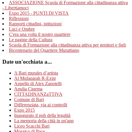
ASSOCIAZIONE Scuola di Formazione alla cittadinanza attiva
- Libertiamoci
Expo 2015 - PUNTI DI VISTA
Riflessioni
Rapporti cittadini- istituzioni
Luci e Ombre
C'era una volta il nostro quartiere
Le pagine della Cultura
Scuola di Formazione alla cittadinanza attiva per genitori e figli
Bicentenario del Quartiere Murattiano
Date un'occhiata a...
A Bari murales d’artista
Al Mufaqarah R-Exist
Appello di Alex Zanotelli
Apulia Cinema
CITTADINANZaTTIVA
Comune di Bari
Differenziata, via ai controlli
Expo 2015
Inaugurato il pub della legalità
La memoria della città in un'app
Liceo Scacchi Bari
Mosaico di Pace