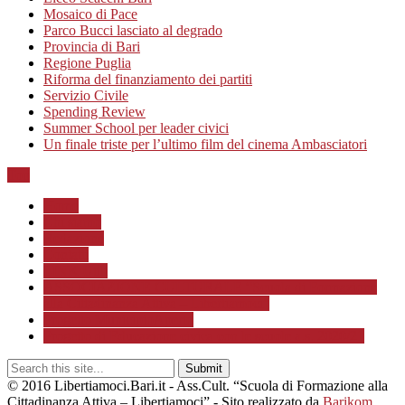
Mosaico di Pace
Parco Bucci lasciato al degrado
Provincia di Bari
Regione Puglia
Riforma del finanziamento dei partiti
Servizio Civile
Spending Review
Summer School per leader civici
Un finale triste per l’ultimo film del cinema Ambasciatori
Top
Home
Chi siamo
Redazione
Contatti
LINK Utili
ASSOCIAZIONE CULTURALE “Scuola di Formazione
alla Cittadinanza Attiva – Libertiamoci”
Progetto MunicipioAperto
Progetto di Educazione civica con le scuole a.s. 2020/21
© 2016 Libertiamoci.Bari.it - Ass.Cult. “Scuola di Formazione alla
Cittadinanza Attiva – Libertiamoci” - Sito realizzato da
Barikom
.