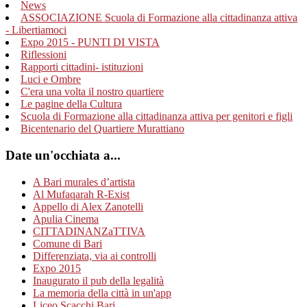
News
ASSOCIAZIONE Scuola di Formazione alla cittadinanza attiva
- Libertiamoci
Expo 2015 - PUNTI DI VISTA
Riflessioni
Rapporti cittadini- istituzioni
Luci e Ombre
C'era una volta il nostro quartiere
Le pagine della Cultura
Scuola di Formazione alla cittadinanza attiva per genitori e figli
Bicentenario del Quartiere Murattiano
Date un'occhiata a...
A Bari murales d’artista
Al Mufaqarah R-Exist
Appello di Alex Zanotelli
Apulia Cinema
CITTADINANZaTTIVA
Comune di Bari
Differenziata, via ai controlli
Expo 2015
Inaugurato il pub della legalità
La memoria della città in un'app
Liceo Scacchi Bari