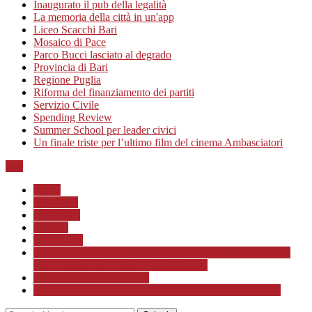
Inaugurato il pub della legalità
La memoria della città in un'app
Liceo Scacchi Bari
Mosaico di Pace
Parco Bucci lasciato al degrado
Provincia di Bari
Regione Puglia
Riforma del finanziamento dei partiti
Servizio Civile
Spending Review
Summer School per leader civici
Un finale triste per l’ultimo film del cinema Ambasciatori
Top
Home
Chi siamo
Redazione
Contatti
LINK Utili
ASSOCIAZIONE CULTURALE “Scuola di Formazione
alla Cittadinanza Attiva – Libertiamoci”
Progetto MunicipioAperto
Progetto di Educazione civica con le scuole a.s. 2020/21