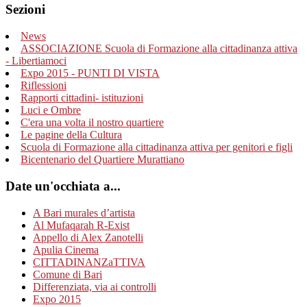
Sezioni
News
ASSOCIAZIONE Scuola di Formazione alla cittadinanza attiva
- Libertiamoci
Expo 2015 - PUNTI DI VISTA
Riflessioni
Rapporti cittadini- istituzioni
Luci e Ombre
C'era una volta il nostro quartiere
Le pagine della Cultura
Scuola di Formazione alla cittadinanza attiva per genitori e figli
Bicentenario del Quartiere Murattiano
Date un'occhiata a...
A Bari murales d’artista
Al Mufaqarah R-Exist
Appello di Alex Zanotelli
Apulia Cinema
CITTADINANZaTTIVA
Comune di Bari
Differenziata, via ai controlli
Expo 2015