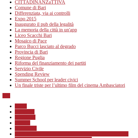
CITTADINANZaTTIVA
Comune di Bari
Differenziata, via ai controlli
Expo 2015
Inaugurato il pub della legalità
La memoria della città in un'app
Liceo Scacchi Bari
Mosaico di Pace
Parco Bucci lasciato al degrado
Provincia di Bari
Regione Puglia
Riforma del finanziamento dei partiti
Servizio Civile
Spending Review
Summer School per leader civici
Un finale triste per l’ultimo film del cinema Ambasciatori
Top
Home
Chi siamo
Redazione
Contatti
LINK Utili
ASSOCIAZIONE CULTURALE “Scuola di Formazione