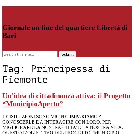
Libertiamoci.Bari.it
Giornale on-line del quartiere Libertà di
Bari
Menu
Tag:
Principessa di
Piemonte
Un’idea di cittadinanza attiva: il Progetto
“MunicipioAperto”
LE ISITUZIONI SONO VICINE. IMPARIAMO A
CONOSCERLE E A INTERAGIRE CON LORO, PER
MIGLIORARE LA NOSTRA CITTA’ E LA NOSTRA VITA.
QUESTO L’OBIETTIVO DEL PROGETTO “MUNICIPIO