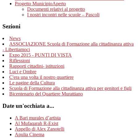
Progetto MunicipioAperto
Documenti relativi al progetto
I nostri incontri nelle scuole – Pascoli
Sezioni
News
ASSOCIAZIONE Scuola di Formazione alla cittadinanza attiva
- Libertiamoci
Expo 2015 - PUNTI DI VISTA
Riflessioni
Rapporti cittadini- istituzioni
Luci e Ombre
C'era una volta il nostro quartiere
Le pagine della Cultura
Scuola di Formazione alla cittadinanza attiva per genitori e figli
Bicentenario del Quartiere Murattiano
Date un'occhiata a...
A Bari murales d’artista
Al Mufaqarah R-Exist
Appello di Alex Zanotelli
Apulia Cinema