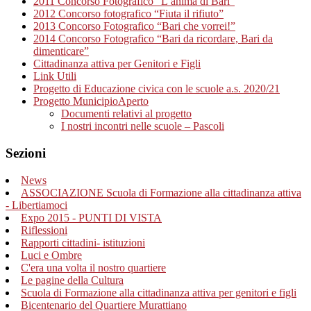
2011 Concorso Fotografico “L’anima di Bari”
2012 Concorso fotografico “Fiuta il rifiuto”
2013 Concorso Fotografico “Bari che vorrei!”
2014 Concorso Fotografico “Bari da ricordare, Bari da
dimenticare”
Cittadinanza attiva per Genitori e Figli
Link Utili
Progetto di Educazione civica con le scuole a.s. 2020/21
Progetto MunicipioAperto
Documenti relativi al progetto
I nostri incontri nelle scuole – Pascoli
Sezioni
News
ASSOCIAZIONE Scuola di Formazione alla cittadinanza attiva
- Libertiamoci
Expo 2015 - PUNTI DI VISTA
Riflessioni
Rapporti cittadini- istituzioni
Luci e Ombre
C'era una volta il nostro quartiere
Le pagine della Cultura
Scuola di Formazione alla cittadinanza attiva per genitori e figli
Bicentenario del Quartiere Murattiano