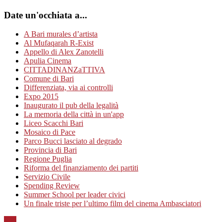
Date un'occhiata a...
A Bari murales d’artista
Al Mufaqarah R-Exist
Appello di Alex Zanotelli
Apulia Cinema
CITTADINANZaTTIVA
Comune di Bari
Differenziata, via ai controlli
Expo 2015
Inaugurato il pub della legalità
La memoria della città in un'app
Liceo Scacchi Bari
Mosaico di Pace
Parco Bucci lasciato al degrado
Provincia di Bari
Regione Puglia
Riforma del finanziamento dei partiti
Servizio Civile
Spending Review
Summer School per leader civici
Un finale triste per l’ultimo film del cinema Ambasciatori
Top