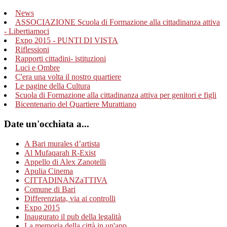
News
ASSOCIAZIONE Scuola di Formazione alla cittadinanza attiva
- Libertiamoci
Expo 2015 - PUNTI DI VISTA
Riflessioni
Rapporti cittadini- istituzioni
Luci e Ombre
C'era una volta il nostro quartiere
Le pagine della Cultura
Scuola di Formazione alla cittadinanza attiva per genitori e figli
Bicentenario del Quartiere Murattiano
Date un'occhiata a...
A Bari murales d’artista
Al Mufaqarah R-Exist
Appello di Alex Zanotelli
Apulia Cinema
CITTADINANZaTTIVA
Comune di Bari
Differenziata, via ai controlli
Expo 2015
Inaugurato il pub della legalità
La memoria della città in un'app