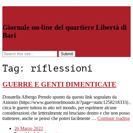
Libertiamoci.Bari.it
Giornale on-line del quartiere Libertà di
Bari
Menu
Tag:
riflessioni
GUERRE E GENTI DIMENTICATE
Donatella Albergo Prendo spunto da questo link segnalato da
Antonio (https://www.guerrenelmondo.it/?page=static1258218333) ,
circa le guerre tuttora in atto nel mondo, per esprimere alcune
considerazioni che letteralmente mi bruciano dentro e che non posso
trattenere, anche se penso che potrei facilmente …
Continue reading
26 Marzo 2022