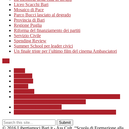
Liceo Scacchi Bari
Mosaico di Pace
Parco Bucci lasciato al degrado
Provincia di Bari
Regione Puglia
Riforma del finanziamento dei partiti
Servizio Civile
Spending Review
Summer School per leader civici
Un finale triste per l’ultimo film del cinema Ambasciatori
Top
Home
Chi siamo
Redazione
Contatti
LINK Utili
ASSOCIAZIONE CULTURALE “Scuola di Formazione
alla Cittadinanza Attiva – Libertiamoci”
Progetto MunicipioAperto
Progetto di Educazione civica con le scuole a.s. 2020/21
© 2016 Libertiamoci.Bari.it - Ass.Cult. “Scuola di Formazione alla