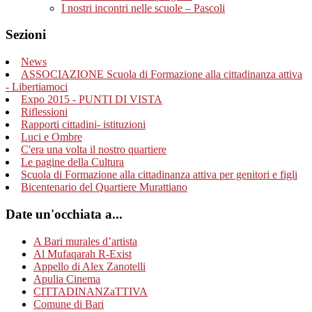
I nostri incontri nelle scuole – Pascoli
Sezioni
News
ASSOCIAZIONE Scuola di Formazione alla cittadinanza attiva
- Libertiamoci
Expo 2015 - PUNTI DI VISTA
Riflessioni
Rapporti cittadini- istituzioni
Luci e Ombre
C'era una volta il nostro quartiere
Le pagine della Cultura
Scuola di Formazione alla cittadinanza attiva per genitori e figli
Bicentenario del Quartiere Murattiano
Date un'occhiata a...
A Bari murales d’artista
Al Mufaqarah R-Exist
Appello di Alex Zanotelli
Apulia Cinema
CITTADINANZaTTIVA
Comune di Bari