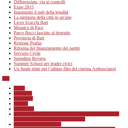
Differenziata, via ai controlli
Expo 2015
Inaugurato il pub della legalità
La memoria della città in un'app
Liceo Scacchi Bari
Mosaico di Pace
Parco Bucci lasciato al degrado
Provincia di Bari
Regione Puglia
Riforma del finanziamento dei partiti
Servizio Civile
Spending Review
Summer School per leader civici
Un finale triste per l’ultimo film del cinema Ambasciatori
Top
Home
Chi siamo
Redazione
Contatti
LINK Utili
ASSOCIAZIONE CULTURALE “Scuola di Formazione
alla Cittadinanza Attiva – Libertiamoci”
Progetto MunicipioAperto