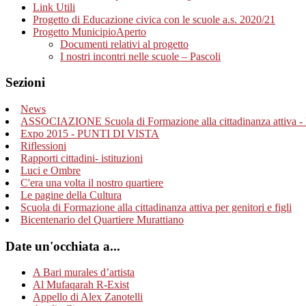
Link Utili
Progetto di Educazione civica con le scuole a.s. 2020/21
Progetto MunicipioAperto
Documenti relativi al progetto
I nostri incontri nelle scuole – Pascoli
Sezioni
News
ASSOCIAZIONE Scuola di Formazione alla cittadinanza attiva - 
Expo 2015 - PUNTI DI VISTA
Riflessioni
Rapporti cittadini- istituzioni
Luci e Ombre
C'era una volta il nostro quartiere
Le pagine della Cultura
Scuola di Formazione alla cittadinanza attiva per genitori e figli
Bicentenario del Quartiere Murattiano
Date un'occhiata a...
A Bari murales d’artista
Al Mufaqarah R-Exist
Appello di Alex Zanotelli