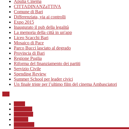
Apulia Cinema
CITTADINANZaTTIVA
Comune di Bari
Differenziata, via ai controlli
Expo 2015
Inaugurato il pub della legalità
La memoria della città in un'app
Liceo Scacchi Bari
Mosaico di Pace
Parco Bucci lasciato al degrado
Provincia di Bari
Regione Puglia
Riforma del finanziamento dei partiti
Servizio Civile
Spending Review
Summer School per leader civici
Un finale triste per l’ultimo film del cinema Ambasciatori
Top
Home
Chi siamo
Redazione
Contatti
LINK Utili