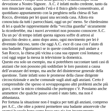
devozione a Nostro Signore. A.C. è infatti molto credente, tanto da
non rinunciare mai, quando l’età e il fisico glielo consentivano, al
quotidiano appuntamento con la preghiera nella chiesa di San
Rocco, diventata per lei quasi una seconda casa. Allora era
conosciuta da tutti i parrocchiani, oggi un po’ meno. Se chiedessimo
di lei a qualche rappresentante della “vecchia guardia” sicuramente
la ricorderebbe, ma i nuovi avventori non possono conoscere A.C.
Da un po’ di tempo infatti questa signora soffre di artrosi al
ginocchio destro e, anno dopo anno, ogni movimento per lei è
diventato faticoso, tanto che oggi A.C. esce di casa con l’aiuto di
una badante. Figuriamoci se in queste condizioni può andare a
San Rocco, la chiesa più vicina a casa sua eppure così lontana; e
così oggi segue la messa in televisione la domenica.
Questo era solo un esempio, ma si potrebbero raccontare tanti casi di
anziani che non possono più soddisfare le loro passioni a causa
dell’avanzare del tempo, ma anche del disinteresse generale della
questione. Tante infatti sono le promesse della classe dirigente
circoscrizionale e anche comunale sugli aiuti agli anziani. Certo è
comprensibile che spesso si sovrappongono altri problemi anche più
gravi, come la micro criminalità che purtroppo c’è. Possiamo anche
ammettere che qualche passo avanti è stato fatto, ma non è
abbastanza.
Per fortuna la situazione non è tragica per tutti gli anziani, compreso
per A.C., che oltre a potersi permettere una badante amorevole che
oramai le vuole bene come fosse una zia (un insegnamento