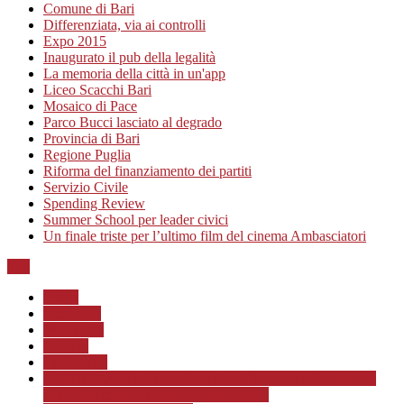
Comune di Bari
Differenziata, via ai controlli
Expo 2015
Inaugurato il pub della legalità
La memoria della città in un'app
Liceo Scacchi Bari
Mosaico di Pace
Parco Bucci lasciato al degrado
Provincia di Bari
Regione Puglia
Riforma del finanziamento dei partiti
Servizio Civile
Spending Review
Summer School per leader civici
Un finale triste per l’ultimo film del cinema Ambasciatori
Top
Home
Chi siamo
Redazione
Contatti
LINK Utili
ASSOCIAZIONE CULTURALE “Scuola di Formazione
alla Cittadinanza Attiva – Libertiamoci”