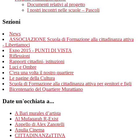
Documenti relativi al progetto
I nostri incontri nelle scuole – Pascoli
Sezioni
News
ASSOCIAZIONE Scuola di Formazione alla cittadinanza attiva
- Libertiamoci
Expo 2015 - PUNTI DI VISTA
Riflessioni
Rapporti cittadini- istituzioni
Luci e Ombre
C'era una volta il nostro quartiere
Le pagine della Cultura
Scuola di Formazione alla cittadinanza attiva per genitori e figli
Bicentenario del Quartiere Murattiano
Date un'occhiata a...
A Bari murales d’artista
Al Mufaqarah R-Exist
Appello di Alex Zanotelli
Apulia Cinema
CITTADINANZaTTIVA