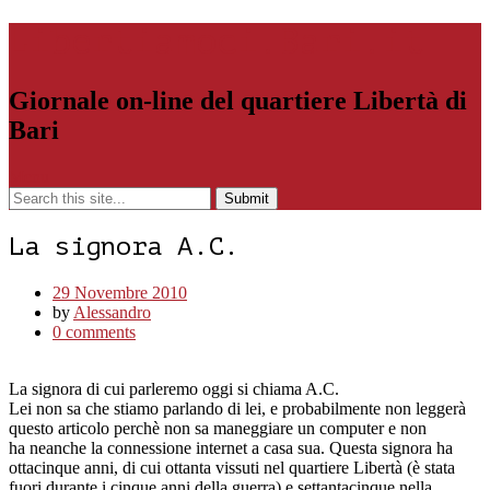
Libertiamoci.Bari.it
Giornale on-line del quartiere Libertà di
Bari
Menu
La signora A.C.
29 Novembre 2010
by
Alessandro
0 comments
La signora di cui parleremo oggi si chiama A.C.
Lei non sa che stiamo parlando di lei, e probabilmente non leggerà
questo articolo perchè non sa maneggiare un computer e non
ha neanche la connessione internet a casa sua. Questa signora ha
ottacinque anni, di cui ottanta vissuti nel quartiere Libertà (è stata
fuori durante i cinque anni della guerra) e settantacinque nella