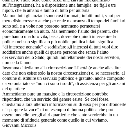
sull’integrazione), ha a disposizione una famiglia, tre figli e tre
nipoti, che la amano e fanno di tutto per aiutarla.
Ma non tutti gli anziani sono così fortunati, infatti molti, vuoi per
mero disinteresse o anche per reale mancanza di tempo dei familiari,
sono soli e a volte non possono nemmeno permettersi
economicamente un aiuto. Ma nemmeno l’aiuto dei parenti, che
pure hanno una loro vita, basta; dovrebbe quindi intervenire la
politica nel suo significato più nobile: politica infatti significa
“di interesse generale” e soddisfare gli interessi di tutti vuol dire
soddisfare anche quelli di queste persone che senza l’aiuto
dei servitori dello Stato, quindi indirettamente dei nostri servitori,
non ce la fanno.
Insomma chiediamo alla circoscrizione Libertà (e anche alle altre,
dato che non esiste solo la nostra circoscrizione) e, se necessario, al
comune di istituire un servizio pubblico e gratuito, anche composto
da volontariato se “non ci sono i soldi”, di assistenza per gli anziani
del quartiere.
Ammettiamo pure un margine e la circoscrizione potrebbe
risponderci che un servizio del genere esiste. Se così fosse,
chiediamo allora ulteriori informazioni su di esso per poi diffonderle
e “spargere la voce” di un esempio di buona politica che può
essere modello per gli altri quartieri e che tanto servirebbe in un
momento di sfiducia generale come quello in cui viviamo.
Giovanni Miccolis