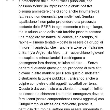
a prescindere dai numeri ufficiali pubblicati, che
possono fornire un’impressione globale positiva,
bisogna ammettere che ci sono anche innumerevoli
fatti reato non denunciati per motivi vari. Sembra
lapalissiano il non poter pretendere una presenza
costante delle FF.PP. in ogni momento e in ogni luogo,
ma in talune zone della città farebbe piacere sentirne
una maggiore vicinanza. Mi consta, ad esempio, di
rapine – almeno tentate – poste in essere da gruppi di
minorenni appiedati che – anche in zone centralissime
di Bari (via Argiro, via Melo, …) – accerchiano i giovani
malcapitati e minacciandoli li costringono a
consegnare loro denaro, cellulari ed altro … Senza
parlare di quando questi gruppi prendono di mira altri
giovani in altre maniere per il solo gusto di molestarli
disturbando la quiete pubblica… arrivando anche a
colpire con pietre o altri oggetti raccattati per terra.
Questo è davvero triste e avvilente. I malcapitati infine
se riescono a chiamare i numeri di emergenza devono
fare i conti (senza comprenderne i motivi oggettivi) con
i lunghi tempi di attesa dell’intervento, perché la
patttuglia di turno nel settore può essere impegnata in