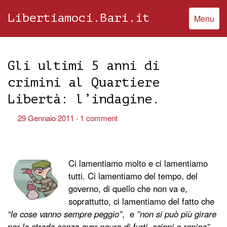
Libertiamoci.Bari.it
Menu
Gli ultimi 5 anni di
crimini al Quartiere
Libertà: l’indagine.
29 Gennaio 2011
1 comment
Ci lamentiamo molto e ci lamentiamo
tutti. Ci lamentiamo del tempo, del
governo, di quello che non va e,
soprattutto, ci lamentiamo del fatto che
“le cose vanno sempre peggio”
, e
”non si può più girare
per le strade senza aver paura di furti, scippi e rapine”
.