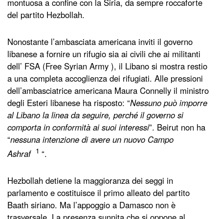
montuosa a confine con la Siria, da sempre roccaforte
del partito Hezbollah.
Nonostante l’ambasciata americana inviti il governo
libanese a fornire un rifugio sia ai civili che ai militanti
dell’ FSA (Free Syrian Army ), il Libano si mostra restio
a una completa accoglienza dei rifugiati. Alle pressioni
dell’ambasciatrice americana Maura Connelly il ministro
degli Esteri libanese ha risposto: “
Nessuno può imporre
al Libano la linea da seguire, perché il governo si
comporta in conformità ai suoi interessi
”. Beirut non ha
“
nessuna intenzione di avere un nuovo Campo
1
Ashraf
“.
Hezbollah detiene la maggioranza dei seggi in
parlamento e costituisce il primo alleato del partito
Baath siriano. Ma l’appoggio a Damasco non è
trasversale. La presenza sunnita che si oppone al